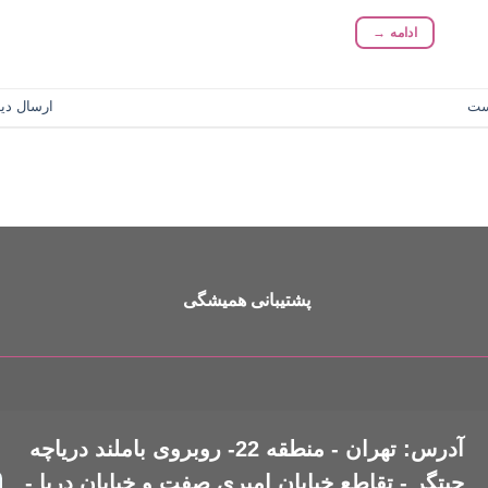
ادامه
→
ست
ارسال دید
پشتیبانی همیشگی
آدرس: تهران - منطقه 22- روبروی باملند دریاچه
چیتگر - تقاطع خیابان امیری صفت و خیابان دریا -