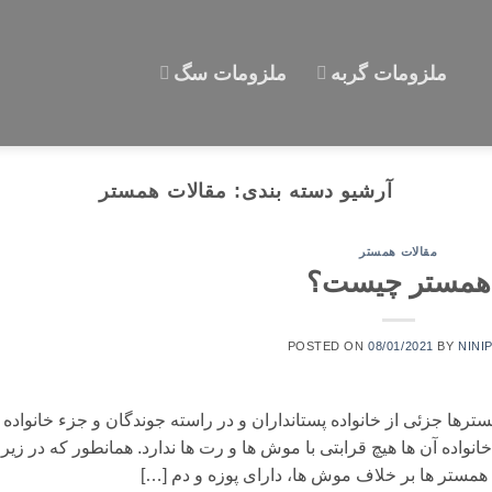
ملزومات گربه
ملزومات سگ
آرشیو دسته بندی:
مقالات همستر
مقالات همستر
همستر چیست؟
POSTED ON
08/01/2021
BY
NINI
شناسی همستر (hamster taxonomie) همسترها جزئی از خانواده پستانداران و در راسته جوندگان و جزء خانواده
اشند.خانواده آن ها هیچ قرابتی با موش ها و رت ها ندارد. همانطور که در زیر
مستر ها بر خلاف موش ها، دارای پوزه و دم […]