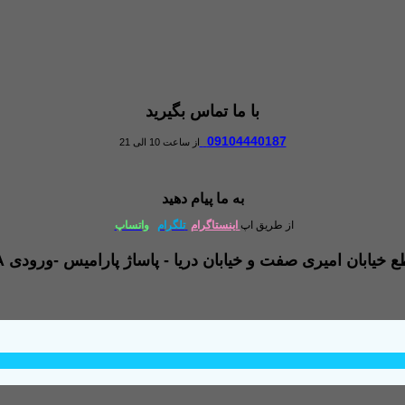
با ما تماس بگیرید
09104440187
از ساعت 10 الی 21
به ما پیام دهید
از طریق اپ
اینستاگرام
تلگرام
واتساپ