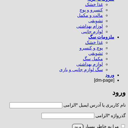
غذا خشک
کنسرو و پوچ
مالت و مکمل
تشویقی
لوزام بهداشتی
لوازم جانبی
ملزومات سگ
غذا خشک
پوچ و کنسرو
تشویقی
مکمل سگ
لوازم بهداشتی
سگ لوازم جانبی و بازی
ورود
[dm-page]
ورود
نام کاربری یا آدرس ایمیل
*
الزامی
گذرواژه
*
الزامی
مرا به خاطر بسپار
ورود