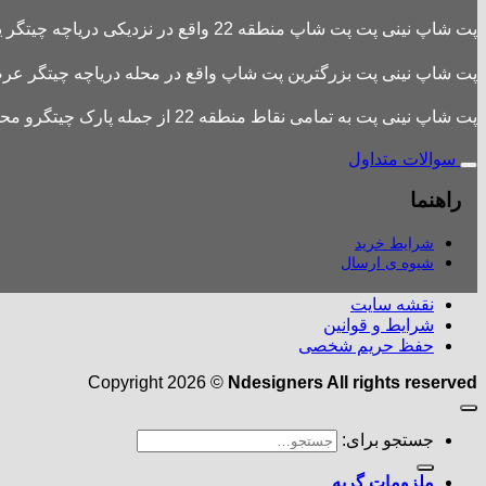
پت شاپ نینی پت پت شاپ منطقه 22 واقع در نزدیکی دریاچه چیتگر یکی از بزرگترین پت شاپ های منطقه 22 است
پت شاپ نینی پت بزرگترین پت شاپ واقع در محله دریاچه چیتگر عرضه 
پت شاپ نینی پت به تمامی نقاط منطقه 22 از جمله پارک چیتگرو محله های اطراف ،شهرک باقری، دهکده المپیک ، شهرک خرازی، بلوار کوهک، شهرک چیتگر ، دریاچه چیتگر و تمامی نقاط تهران ارسال دارد.
سوالات متداول
راهنما
شرایط خرید
شیوه ی ارسال
نقشه سایت
شرایط و قوانین
حفظ حریم شخصی
Copyright 2026 ©
Ndesigners All rights reserved
جستجو برای:
ملزومات گربه