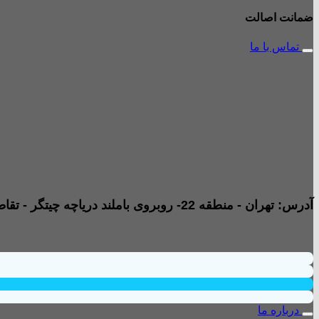
ضمانت اصالت
تماس با ما
آدرس: تهران - منطقه 22- روبروی باملند دریاچه چیتگر - تقاطع خیابان امیری صفت و خیابان دریا - پاساژ پارامیس -ورودی A تجاری - طبقه همکف - جنب داروخانه - واحد B2
درباره ما