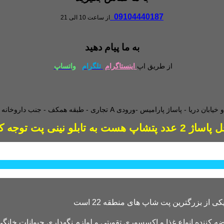
09104440187
از ساعت 10 الی 21
به ما پیام دهید
از طریق اپ
اینستاگرام
تلگرام
واتساپ
طبقه همکف - جنب داروخانه - و
دد پتشاپ هست به تابلو نینی پت توجه کنید
کننده انواع غذا و اکسسوری تقویتی و لوازم نگهداری حیوانات خانگی 