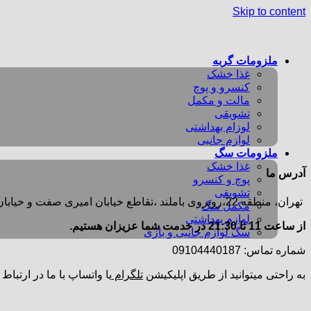
Skip to content
ملزومات گربه
غذا خشک
کنسرو و پوچ
مالت و مکمل
تشویقی
لوزام بهداشتی
لوازم جانبی
ملزومات سگ
غذا خشک
آدرس ما
پوچ و کنسرو
تشویقی
تهران، منطقه 22،روبروی باملند ،تقاطع خیابان امیری صفت و خیابان دریا ،مجتمع تجاری پارامیس، ورودی A تجاری ، طبقه همکف،جنب داروخانه، واحد B2
مکمل سگ
لوازم بهداشتی
از ساعت 11 تا 21:30 در خدمت شما عزیزان هستیم.
سگ لوازم جانبی و بازی
شماره تماس: 09104440187
به راحتی میتوانید از طریق اپلیکیشن
تلگرام
یا واتساپ با ما در ارتباط 