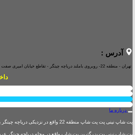
آدرس :
تهران - منطقه 22- روبروی باملند دریاچه چیتگر - تقاطع خیابان امیری صفت و خیابان دریا - پاساژ پارامیس -ورودی A تجاری -
داخل پاساژ 2 ع
درباره ما
پت شاپ نینی پت پت شاپ منطقه 22 واقع در نزدیکی دریاچه چیتگر یکی از بزرگترین پت شاپ های منطقه 22 است
پت شاپ نینی پت بزرگترین پت شاپ واقع در محله دریاچه چیتگر عرضه 