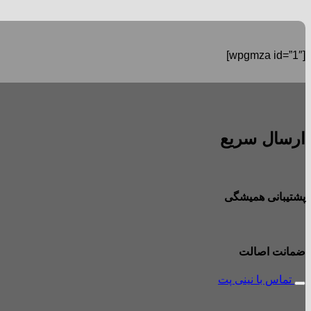
[wpgmza id=”1″]
ارسال سریع
پشتیبانی همیشگی
ضمانت اصالت
تماس با نینی پت