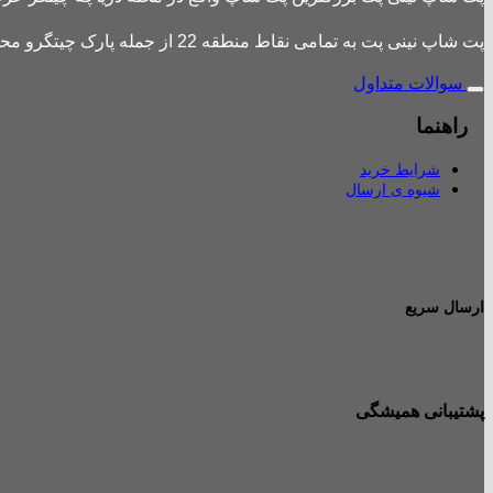
پت شاپ نینی پت به تمامی نقاط منطقه 22 از جمله پارک چیتگرو محله های اطراف ،شهرک باقری، دهکده المپیک ، شهرک خرازی، بلوار کوهک، شهرک چیتگر ، دریاچه چیتگر و تمامی نقاط تهران ارسال دارد.
سوالات متداول
راهنما
شرایط خرید
شیوه ی ارسال
ارسال سریع
پشتیبانی همیشگی