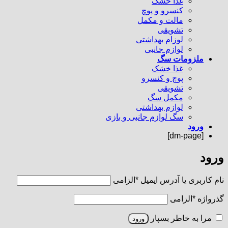
غذا خشک
کنسرو و پوچ
مالت و مکمل
تشویقی
لوزام بهداشتی
لوازم جانبی
ملزومات سگ
غذا خشک
پوچ و کنسرو
تشویقی
مکمل سگ
لوازم بهداشتی
سگ لوازم جانبی و بازی
ورود
[dm-page]
ورود
نام کاربری یا آدرس ایمیل
*
الزامی
گذرواژه
*
الزامی
مرا به خاطر بسپار
ورود