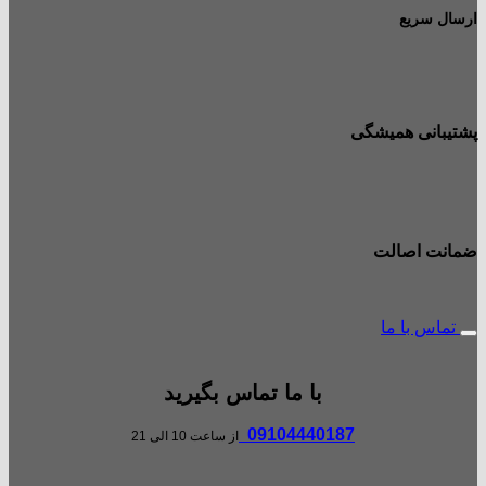
ارسال سریع
پشتیبانی همیشگی
ضمانت اصالت
تماس با ما
با ما تماس بگیرید
09104440187
از ساعت 10 الی 21