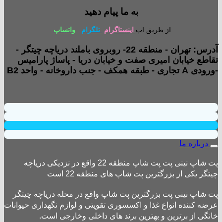
به ما پیام دهید
از طریق اپ
اینستاگرام
تلگرام
واتساپ
آدرس: تهران - منطقه 22- روبروی باملند دریاچه چیتگر -
تقاطع خیابان امیری صفت و خیابان دریا - پاساژ پارامیس
-ورودی A تجاری - طبقه همکف - جنب داروخانه - واحد B2
درباره ما
پت شاپ نینی پت پت شاپ منطقه 22 واقع در نزدیکی دریاچه
چیتگر یکی از بزرگترین پت شاپ های منطقه 22 است
پت شاپ نینی پت بزرگترین پت شاپ واقع در محله دریاچه چیتگر
عرضه کننده انواع غذا و اکسسوری تقویتی و لوازم نگهداری حیوانات
خانگی از برترین و بهترین برند های داخلی وخارجی است.