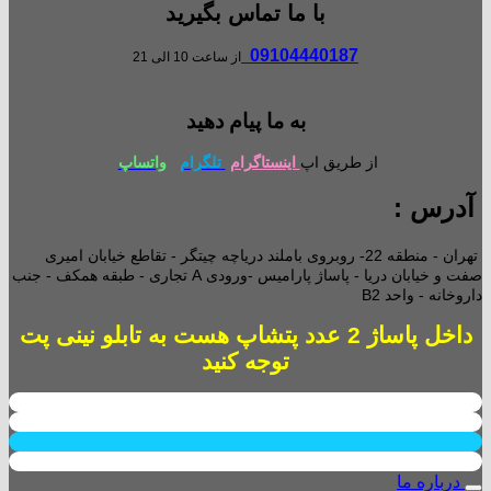
با ما تماس بگیرید
09104440187
از ساعت 10 الی 21
به ما پیام دهید
از طریق اپ
اینستاگرام
تلگرام
واتساپ
آدرس :
تهران - منطقه 22- روبروی باملند دریاچه چیتگر - تقاطع خیابان امیری
صفت و خیابان دریا - پاساژ پارامیس -ورودی A تجاری -
طبقه همکف - جنب
داروخانه - واحد B2
داخل پاساژ 2 عدد پتشاپ هست به تابلو نینی پت
توجه کنید
درباره ما