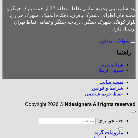
پت شاپ نینی پت به تمامی نقاط منطقه 22 از جمله پارک چیتگرو
محله های اطراف ،شهرک باقری، دهکده المپیک ، شهرک خرازی،
بلوار کوهک، شهرک چیتگر ، دریاچه چیتگر و تمامی نقاط تهران
ارسال دارد.
سوالات متداول
راهنما
شرایط خرید
شیوه ی ارسال
نقشه سایت
شرایط و قوانین
حفظ حریم شخصی
Copyright 2026 ©
Ndesigners All rights reserved
جستجو برای:
ملزومات گربه