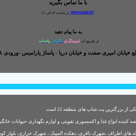
با ما تماس بگیرید
09104440187
از ساعت 10 الی 21
به ما پیام دهید
از طریق اپ
اینستاگرام
تلگرام
واتساپ
کننده انواع غذا و اکسسوری تقویتی و لوازم نگهداری حیوانات خانگی 