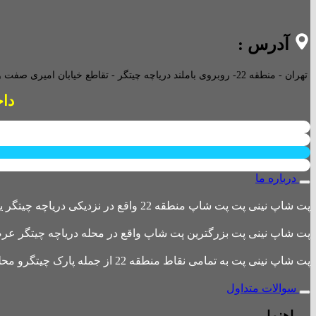
آدرس :
تهران - منطقه 22- روبروی باملند دریاچه چیتگر - تقاطع خیابان امیری صفت و خیابان دریا - پاساژ پارامیس -ورودی A تجاری -
داخل پاساژ 
درباره ما
پت شاپ نینی پت پت شاپ منطقه 22 واقع در نزدیکی دریاچه چیتگر یکی از بزرگترین پت شاپ های منطقه 22 است
پت شاپ نینی پت بزرگترین پت شاپ واقع در محله دریاچه چیتگر عرضه 
پت شاپ نینی پت به تمامی نقاط منطقه 22 از جمله پارک چیتگرو محله های اطراف ،شهرک باقری، دهکده المپیک ، شهرک خرازی، بلوار کوهک، شهرک چیتگر ، دریاچه چیتگر و تمامی نقاط تهران ارسال دارد.
سوالات متداول
راهنما