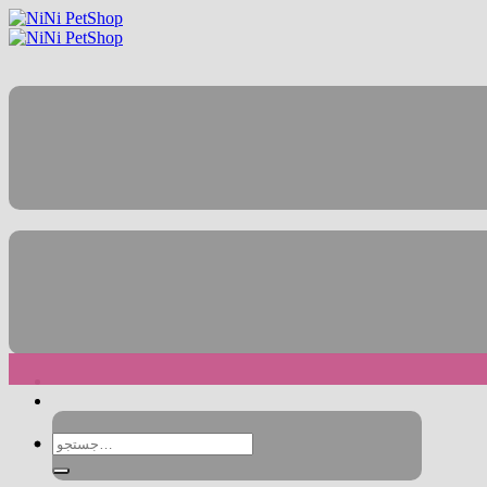
جستجو
برای: