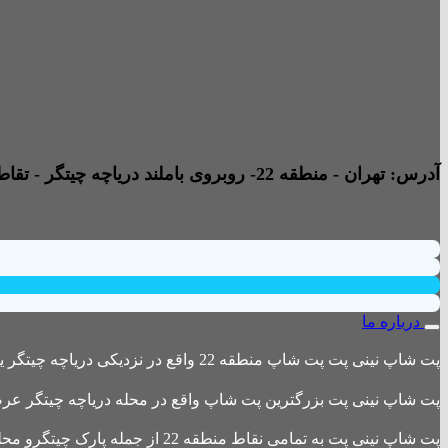
آدرس: تهران - منطقه 22- روبروی باملند دریاچه چیتگر - تقاطع خیابان امیری صفت و خیابان دریا - پاساژ پارامیس -ورودی A تجاری - طبقه همکف - جنب داروخانه - واحد B2
درباره ما
پت شاپ نینی پت پت شاپ منطقه 22 واقع در نزدیکی دریاچه چیتگر یکی از بزرگترین پت شاپ های منطقه 22 است
پت شاپ نینی پت بزرگترین پت شاپ واقع در محله دریاچه چیتگر عرضه 
پت شاپ نینی پت به تمامی نقاط منطقه 22 از جمله پارک چیتگرو محله های اطراف ،شهرک باقری، دهکده المپیک ، شهرک خرازی، بلوار کوهک، شهرک چیتگر ، دریاچه چیتگر و تمامی نقاط تهران ارسال دارد.