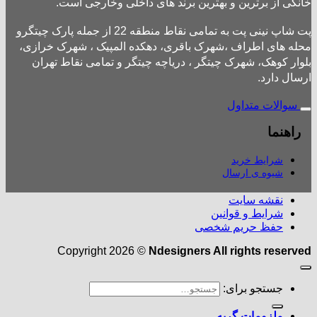
خانگی از برترین و بهترین برند های داخلی وخارجی است.
پت شاپ نینی پت به تمامی نقاط منطقه 22 از جمله پارک چیتگرو
محله های اطراف ،شهرک باقری، دهکده المپیک ، شهرک خرازی،
بلوار کوهک، شهرک چیتگر ، دریاچه چیتگر و تمامی نقاط تهران
ارسال دارد.
سوالات متداول
راهنما
شرایط خرید
شیوه ی ارسال
نقشه سایت
شرایط و قوانین
حفظ حریم شخصی
Copyright 2026 ©
Ndesigners All rights reserved
جستجو برای:
ملزومات گربه