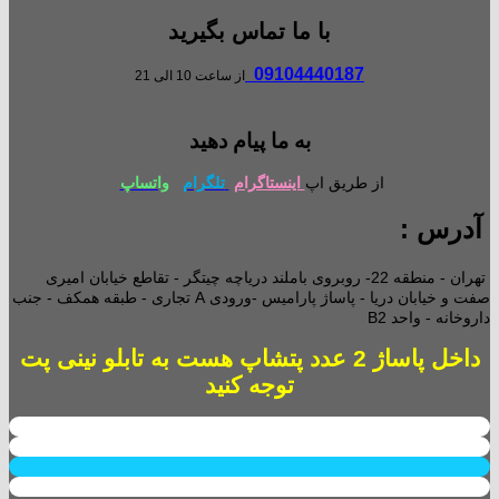
با ما تماس بگیرید
09104440187
از ساعت 10 الی 21
به ما پیام دهید
از طریق اپ
اینستاگرام
تلگرام
واتساپ
آدرس :
تهران - منطقه 22- روبروی باملند دریاچه چیتگر - تقاطع خیابان امیری
صفت و خیابان دریا - پاساژ پارامیس -ورودی A تجاری -
طبقه همکف - جنب
داروخانه - واحد B2
داخل پاساژ 2 عدد پتشاپ هست به تابلو نینی پت
توجه کنید