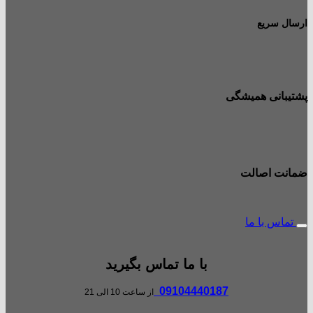
ارسال سریع
پشتیبانی همیشگی
ضمانت اصالت
تماس با ما
با ما تماس بگیرید
09104440187
از ساعت 10 الی 21