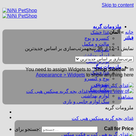
Skip to content
ملزومات گربه
خانه
»
آلمان
غذا خشک
فیلتر
کنسرو و پوچ
مالت و مکمل
نمایش 1–12 از 36 نتیجه
مرتب‌سازی بر اساس جدیدترین
تشویقی
لوزام بهداشتی
لوازم جانبی
ملزومات سگ
You need to assign Widgets to
"Shop Sidebar"
in
غذا خشک
Appearance > Widgets
to show anything here
پوچ و کنسرو
تشویقی
مکمل سگ
لوازم بهداشتی
مشاهده
سگ لوازم جانبی و بازی
ملزومات گربه
غذای بچه گربه مینکس هپی کت
Call for Price
جستجو برای: