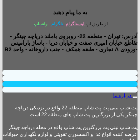
به ما پیام دهید
از طریق اپ
اینستاگرام
تلگرام
واتساپ
آدرس: تهران - منطقه 22- روبروی باملند دریاچه چیتگر -
تقاطع خیابان امیری صفت و خیابان دریا - پاساژ پارامیس
-ورودی A تجاری - طبقه همکف - جنب داروخانه - واحد B2
درباره ما
پت شاپ نینی پت پت شاپ منطقه 22 واقع در نزدیکی دریاچه
چیتگر یکی از بزرگترین پت شاپ های منطقه 22 است
پت شاپ نینی پت بزرگترین پت شاپ واقع در محله دریاچه چیتگر
عرضه کننده انواع غذا و اکسسوری تقویتی و لوازم نگهداری حیوانات