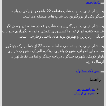
درباره ما
پت شاپ نینی پت پت شاپ منطقه 22 واقع در نزدیکی دریاچه
چیتگر یکی از بزرگترین پت شاپ های منطقه 22 است
پت شاپ نینی پت بزرگترین پت شاپ واقع در محله دریاچه چیتگر
عرضه کننده انواع غذا و اکسسوری تقویتی و لوازم نگهداری حیوانات
خانگی از برترین و بهترین برند های داخلی وخارجی است.
پت شاپ نینی پت به تمامی نقاط منطقه 22 از جمله پارک چیتگرو
محله های اطراف ،شهرک باقری، دهکده المپیک ، شهرک خرازی،
بلوار کوهک، شهرک چیتگر ، دریاچه چیتگر و تمامی نقاط تهران
ارسال دارد.
سوالات متداول
راهنما
شرایط خرید
شیوه ی ارسال