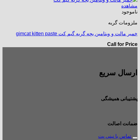
مشاهده
ناموجود
ملزومات گربه
خمیر مالت و ویتامین بچه گربه گیم کت gimcat kitten paste
Call for Price
ارسال سریع
پشتیبانی همیشگی
ضمانت اصالت
تماس با نینی پت