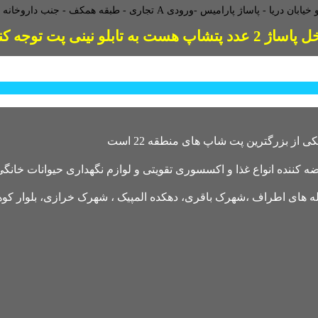
طبقه همکف - جنب داروخانه - و
2 عدد پتشاپ هست به تابلو نینی پت توجه کنید
کننده انواع غذا و اکسسوری تقویتی و لوازم نگهداری حیوانات خانگی 