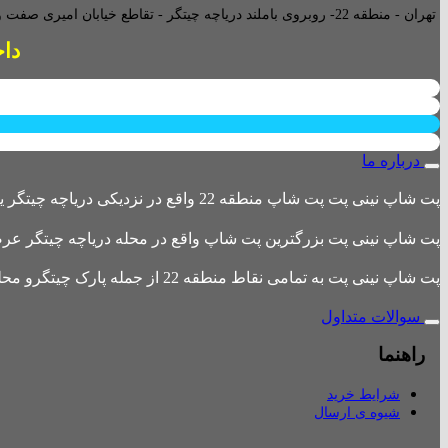
تهران - منطقه 22- روبروی باملند دریاچه چیتگر - تقاطع خیابان امیری صفت و خیابان دریا - پاساژ پارامیس -ورودی A تجاری -
داخل پاساژ 
درباره ما
پت شاپ نینی پت پت شاپ منطقه 22 واقع در نزدیکی دریاچه چیتگر یکی از بزرگترین پت شاپ های منطقه 22 است
پت شاپ نینی پت بزرگترین پت شاپ واقع در محله دریاچه چیتگر عرضه 
پت شاپ نینی پت به تمامی نقاط منطقه 22 از جمله پارک چیتگرو محله های اطراف ،شهرک باقری، دهکده المپیک ، شهرک خرازی، بلوار کوهک، شهرک چیتگر ، دریاچه چیتگر و تمامی نقاط تهران ارسال دارد.
سوالات متداول
راهنما
شرایط خرید
شیوه ی ارسال