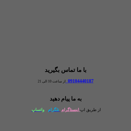
با ما تماس بگیرید
09104440187
از ساعت 10 الی 21
به ما پیام دهید
از طریق اپ
اینستاگرام
تلگرام
واتساپ