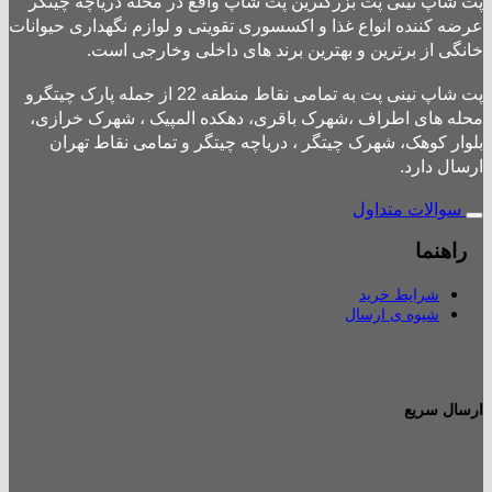
پت شاپ نینی پت بزرگترین پت شاپ واقع در محله دریاچه چیتگر
عرضه کننده انواع غذا و اکسسوری تقویتی و لوازم نگهداری حیوانات
خانگی از برترین و بهترین برند های داخلی وخارجی است.
پت شاپ نینی پت به تمامی نقاط منطقه 22 از جمله پارک چیتگرو
محله های اطراف ،شهرک باقری، دهکده المپیک ، شهرک خرازی،
بلوار کوهک، شهرک چیتگر ، دریاچه چیتگر و تمامی نقاط تهران
ارسال دارد.
سوالات متداول
راهنما
شرایط خرید
شیوه ی ارسال
ارسال سریع