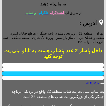
به ما پیام دهید
از طریق اپ
اینستاگرام
تلگرام
واتساپ
آدرس :
تهران - منطقه 22- روبروی باملند دریاچه چیتگر - تقاطع خیابان امیری
صفت و خیابان دریا - پاساژ پارامیس -ورودی A تجاری -
طبقه همکف - جنب
داروخانه - واحد B2
داخل پاساژ 2 عدد پتشاپ هست به تابلو نینی پت
توجه کنید
درباره ما
پت شاپ نینی پت پت شاپ منطقه 22 واقع در نزدیکی دریاچه
چیتگر یکی از بزرگترین پت شاپ های منطقه 22 است