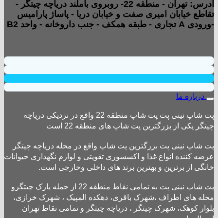
آدرس: تهران - منطقه 22- روبروی باملند دریاچه چیتگر -
تقاطع خیابان امیری صفت و خیابان دریا - پاساژ پارامیس
-ورودی A تجاری - طبقه همکف - جنب داروخانه - واحد B2
درباره ما
پت شاپ نینی پت پت شاپ منطقه 22 واقع در نزدیکی دریاچه
چیتگر یکی از بزرگترین پت شاپ های منطقه 22 است
پت شاپ نینی پت بزرگترین پت شاپ واقع در محله دریاچه چیتگر
عرضه کننده انواع غذا و اکسسوری تقویتی و لوازم نگهداری حیوانات
خانگی از برترین و بهترین برند های داخلی وخارجی است.
پت شاپ نینی پت به تمامی نقاط منطقه 22 از جمله پارک چیتگرو
محله های اطراف ،شهرک باقری، دهکده المپیک ، شهرک خرازی،
بلوار کوهک، شهرک چیتگر ، دریاچه چیتگر و تمامی نقاط تهران