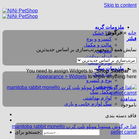
Skip to content
ملزومات گربه
خانه
»
خرگوش
غذا خشک
فیلتر
کنسرو و پوچ
مالت و مکمل
نمایش همه 3 نتیجه
مرتب‌سازی بر اساس جدیدترین
تشویقی
لوزام بهداشتی
لوازم جانبی
ملزومات سگ
You need to assign Widgets to
"Shop Sidebar"
in
غذا خشک
Appearance > Widgets
to show anything here
پوچ و کنسرو
تشویقی
مکمل سگ
لوازم بهداشتی
مشاهده
سگ لوازم جانبی و بازی
ناموجود
فاقد دسته بندی
غذا خرگوش منیتوبا مونلو پلت کرت manitoba rabbit monello
pellet carrot
جستجو برای: