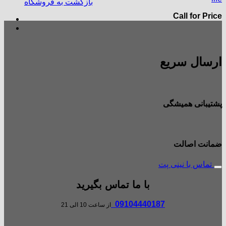
بازگشت به فروشگاه
Call for Price
ارسال سریع
پشتیبانی همیشگی
ضمانت اصالت
تماس با نینی پت
با ما تماس بگیرید
09104440187
از ساعت 10 الی 21