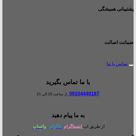
پشتیبانی همیشگی
ضمانت اصالت
تماس با ما
با ما تماس بگیرید
09104440187
از ساعت 10 الی 21
به ما پیام دهید
از طریق اپ
اینستاگرام
تلگرام
واتساپ