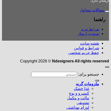
ارسال دارد.
سوالات متداول
راهنما
شرایط خرید
شیوه ی ارسال
نقشه سایت
شرایط و قوانین
حفظ حریم شخصی
Copyright 2026 ©
Ndesigners All rights reserved
جستجو برای:
ملزومات گربه
غذا خشک
کنسرو و پوچ
مالت و مکمل
تشویقی
لوزام بهداشتی