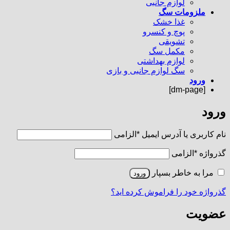
لوازم جانبی
ملزومات سگ
غذا خشک
پوچ و کنسرو
تشویقی
مکمل سگ
لوازم بهداشتی
سگ لوازم جانبی و بازی
ورود
[dm-page]
ورود
نام کاربری یا آدرس ایمیل
*
الزامی
گذرواژه
*
الزامی
مرا به خاطر بسپار
ورود
گذرواژه خود را فراموش کرده اید؟
عضویت