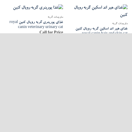
ملزومات گربه
غذای یورینری گربه رویال کنین royal
ملزومات گربه
canin veterinary urinary cat
غذای هیر اند اسکین گربه رویال کنین
Call for Price
royal canin hair and skin cat
Call for Price
ارسال سریع
پشتیبانی همیشگی
ضمانت اصالت
تماس با نینی پت
با ما تماس بگیرید