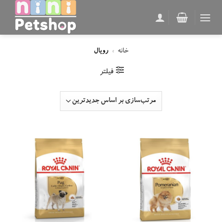
Ski
t
conten
خانه
»
رویال
فیلتر