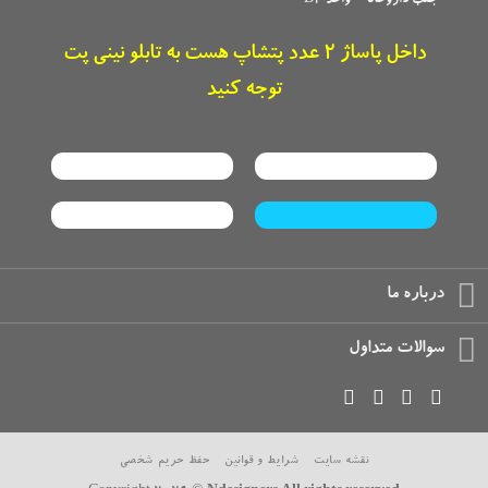
جنب داروخانه - واحد B2
داخل پاساژ 2 عدد پتشاپ هست به تابلو نینی پت
توجه کنید
درباره ما
سوالات متداول
نقشه سایت
شرایط و قوانین
حفظ حریم شخصی