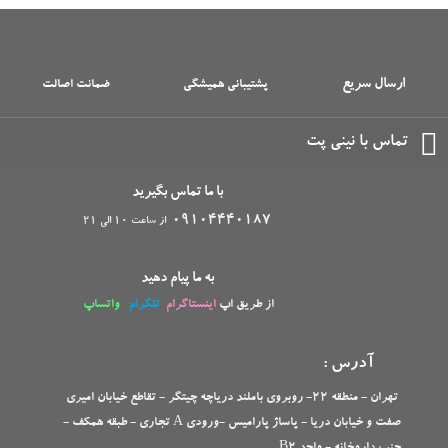
ارسال سریع
پشتیبانی همیشگی
ضمانت اصالت
تماس با نینی پت
با ما تماس بگیرید
09104440187
از ساعت 10 الی 21
به ما پیام دهید
از طریق اپ
اینستاگرام
تلگرام
واتساپ
آدرس :
تهران - منطقه 22- روبروی باملند دریاچه چیتگر - تقاطع خیابان امیری
صفت و خیابان دریا - پاساژ پارامیس -ورودی A تجاری -
طبقه همکف -