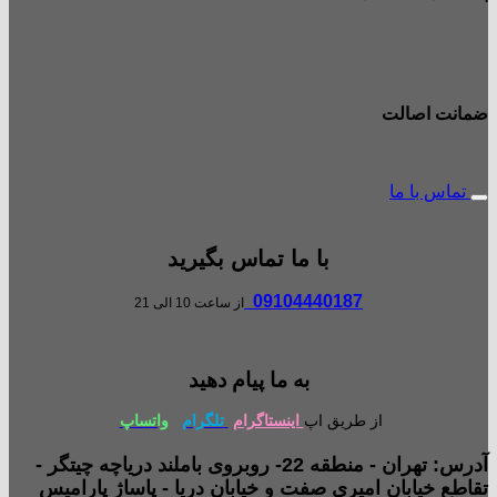
ضمانت اصالت
تماس با ما
با ما تماس بگیرید
09104440187
از ساعت 10 الی 21
به ما پیام دهید
از طریق اپ
اینستاگرام
تلگرام
واتساپ
آدرس: تهران - منطقه 22- روبروی باملند دریاچه چیتگر -
تقاطع خیابان امیری صفت و خیابان دریا - پاساژ پارامیس