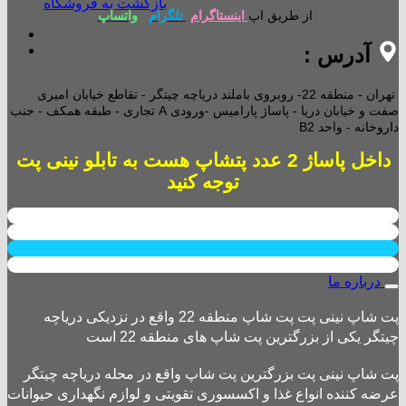
بازگشت به فروشگاه
از طریق اپ
اینستاگرام
تلگرام
واتساپ
آدرس :
تهران - منطقه 22- روبروی باملند دریاچه چیتگر - تقاطع خیابان امیری
صفت و خیابان دریا - پاساژ پارامیس -ورودی A تجاری -
طبقه همکف - جنب
داروخانه - واحد B2
داخل پاساژ 2 عدد پتشاپ هست به تابلو نینی پت
توجه کنید
درباره ما
پت شاپ نینی پت پت شاپ منطقه 22 واقع در نزدیکی دریاچه
چیتگر یکی از بزرگترین پت شاپ های منطقه 22 است
پت شاپ نینی پت بزرگترین پت شاپ واقع در محله دریاچه چیتگر
عرضه کننده انواع غذا و اکسسوری تقویتی و لوازم نگهداری حیوانات