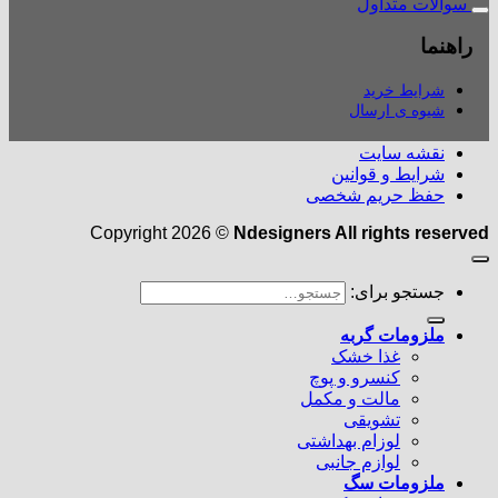
سوالات متداول
راهنما
شرایط خرید
شیوه ی ارسال
نقشه سایت
شرایط و قوانین
حفظ حریم شخصی
Copyright 2026 ©
Ndesigners All rights reserved
جستجو برای:
ملزومات گربه
غذا خشک
کنسرو و پوچ
مالت و مکمل
تشویقی
لوزام بهداشتی
لوازم جانبی
ملزومات سگ