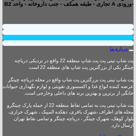
-ورودی A تجاری - طبقه همکف - جنب داروخانه - واحد B2
درباره ما
پت شاپ نینی پت پت شاپ منطقه 22 واقع در نزدیکی دریاچه
چیتگر یکی از بزرگترین پت شاپ های منطقه 22 است
پت شاپ نینی پت بزرگترین پت شاپ واقع در محله دریاچه چیتگر
عرضه کننده انواع غذا و اکسسوری تقویتی و لوازم نگهداری حیوانات
خانگی از برترین و بهترین برند های داخلی وخارجی است.
پت شاپ نینی پت به تمامی نقاط منطقه 22 از جمله پارک چیتگرو
محله های اطراف ،شهرک باقری، دهکده المپیک ، شهرک خرازی،
بلوار کوهک، شهرک چیتگر ، دریاچه چیتگر و تمامی نقاط تهران
ارسال دارد.