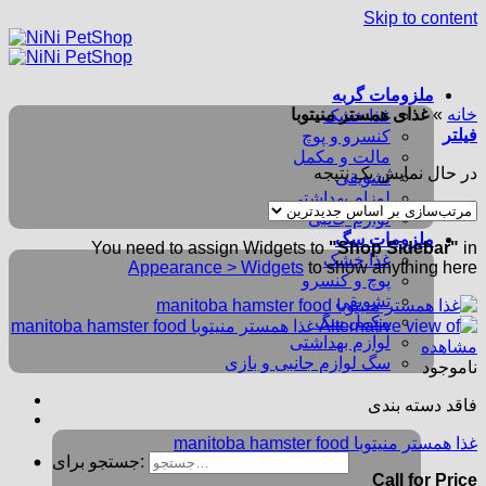
Skip to content
ملزومات گربه
خانه
»
غذای همستر منیتوبا
غذا خشک
فیلتر
کنسرو و پوچ
مالت و مکمل
در حال نمایش یک نتیجه
تشویقی
لوزام بهداشتی
لوازم جانبی
ملزومات سگ
You need to assign Widgets to
"Shop Sidebar"
in
غذا خشک
Appearance > Widgets
to show anything here
پوچ و کنسرو
تشویقی
مکمل سگ
لوازم بهداشتی
مشاهده
سگ لوازم جانبی و بازی
ناموجود
فاقد دسته بندی
غذا همستر منیتوبا manitoba hamster food
جستجو برای:
Call for Price