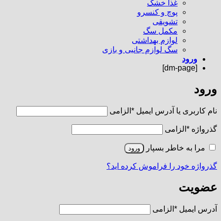
غذا خشک
پوچ و کنسرو
تشویقی
مکمل سگ
لوازم بهداشتی
سگ لوازم جانبی و بازی
ورود
[dm-page]
ورود
نام کاربری یا آدرس ایمیل
*
الزامی
گذرواژه
*
الزامی
مرا به خاطر بسپار
ورود
گذرواژه خود را فراموش کرده اید؟
عضویت
آدرس ایمیل
*
الزامی