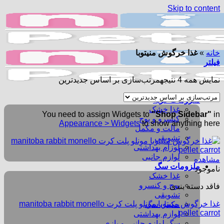
Skip to content
خانه
»
غذا خرگوش منیتوبا
فیلتر
نمایش همه 4 نتیجه
مرتب‌سازی بر اساس جدیدترین
ملزومات گربه
غذا خشک
You need to assign Widgets to
"Shop Sidebar"
in
کنسرو و پوچ
Appearance > Widgets
to show anything here
مالت و مکمل
تشویقی
لوزام بهداشتی
لوازم جانبی
مشاهده
ملزومات سگ
ناموجود
غذا خشک
پوچ و کنسرو
فاقد دسته بندی
تشویقی
غذا خرگوش منیتوبا مونلو پلت کرت manitoba rabbit monello
مکمل سگ
pellet carrot
لوازم بهداشتی
سگ لوازم جانبی و بازی