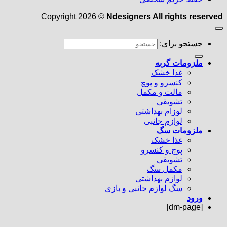
Copyright 2026 ©
Ndesigners All rights reserved
جستجو برای:
ملزومات گربه
غذا خشک
کنسرو و پوچ
مالت و مکمل
تشویقی
لوزام بهداشتی
لوازم جانبی
ملزومات سگ
غذا خشک
پوچ و کنسرو
تشویقی
مکمل سگ
لوازم بهداشتی
سگ لوازم جانبی و بازی
ورود
[dm-page]