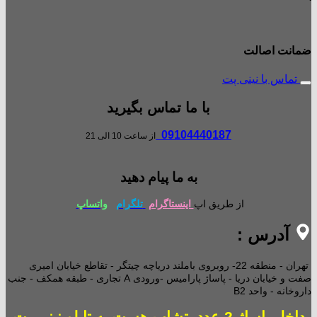
ضمانت اصالت
تماس با نینی پت
با ما تماس بگیرید
09104440187
از ساعت 10 الی 21
به ما پیام دهید
از طریق اپ
اینستاگرام
تلگرام
واتساپ
آدرس :
تهران - منطقه 22- روبروی باملند دریاچه چیتگر - تقاطع خیابان امیری
صفت و خیابان دریا - پاساژ پارامیس -ورودی A تجاری -
طبقه همکف - جنب
داروخانه - واحد B2
داخل پاساژ 2 عدد پتشاپ هست به تابلو نینی پت