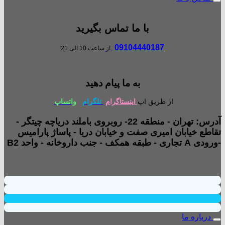
با ما تماس بگیرید
09104440187
از ساعت 10 الی 21
به ما پیام دهید
از طریق اپ
اینستاگرام
تلگرام
واتساپ
آدرس: تهران - منطقه 22- روبروی باملند دریاچه چیتگر -
تقاطع خیابان امیری صفت و خیابان دریا - پاساژ پارامیس
-ورودی A تجاری - طبقه همکف - جنب داروخانه - واحد B2
درباره ما