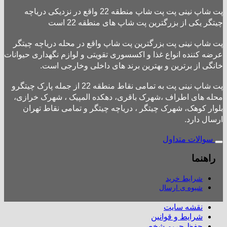
پت شاپ نینی پت پت شاپ منطقه 22 واقع در نزدیکی دریاچه
چیتگر یکی از بزرگترین پت شاپ های منطقه 22 است
پت شاپ نینی پت بزرگترین پت شاپ واقع در محله دریاچه چیتگر
عرضه کننده انواع غذا و اکسسوری تقویتی و لوازم نگهداری حیوانات
خانگی از برترین و بهترین برند های داخلی وخارجی است.
پت شاپ نینی پت به تمامی نقاط منطقه 22 از جمله پارک چیتگرو
محله های اطراف ،شهرک باقری، دهکده المپیک ، شهرک خرازی،
بلوار کوهک، شهرک چیتگر ، دریاچه چیتگر و تمامی نقاط تهران
ارسال دارد.
سوالات متداول
راهنما
شرایط خرید
شیوه ی ارسال
نقشه سایت
شرایط و قوانین
حفظ حریم شخصی