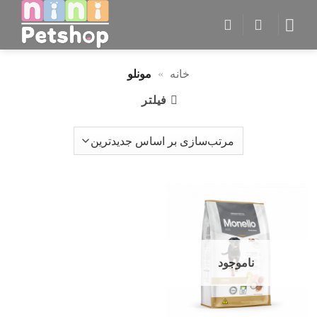
Ski
t
conten
خانه
»
مونلو
فیلتر
ناموجود