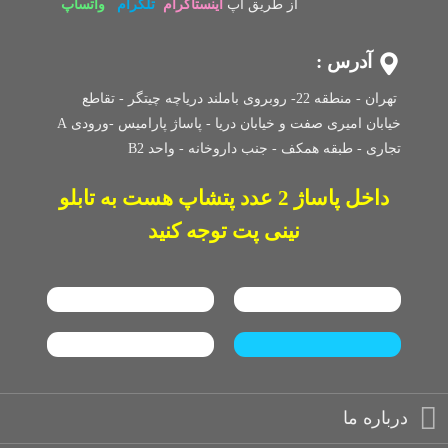
از طریق اپ
اینستاگرام
تلگرام
واتساپ
آدرس :
تهران - منطقه 22- روبروی باملند دریاچه چیتگر - تقاطع
خیابان امیری صفت و خیابان دریا - پاساژ پارامیس -ورودی A
تجاری -
طبقه همکف - جنب داروخانه - واحد B2
داخل پاساژ 2 عدد پتشاپ هست به تابلو
نینی پت توجه کنید
درباره ما