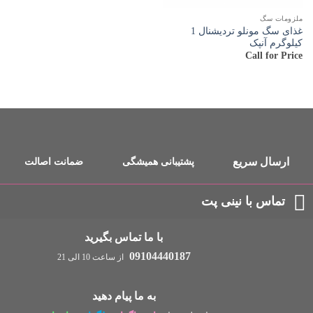
ملزومات سگ
غذای سگ مونلو تردیشنال 1
کیلوگرم آنپک
Call for Price
ارسال سریع
پشتیبانی همیشگی
ضمانت اصالت
تماس با نینی پت
با ما تماس بگیرید
09104440187
از ساعت 10 الی 21
به ما پیام دهید