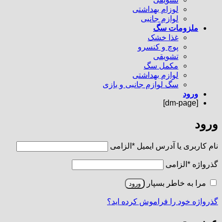
لوزام بهداشتی
لوازم جانبی
ملزومات سگ
غذا خشک
پوچ و کنسرو
تشویقی
مکمل سگ
لوازم بهداشتی
سگ لوازم جانبی و بازی
ورود
[dm-page]
ورود
نام کاربری یا آدرس ایمیل
*
الزامی
گذرواژه
*
الزامی
مرا به خاطر بسپار
ورود
گذرواژه خود را فراموش کرده اید؟