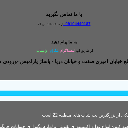
با ما تماس بگیرید
09104440187
از ساعت 10 الی 21
به ما پیام دهید
از طریق اپ
اینستاگرام
تلگرام
واتساپ
کننده انواع غذا و اکسسوری تقویتی و لوازم نگهداری حیوانات خانگی 