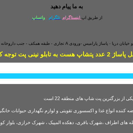
به ما پیام دهید
از طریق اپ
اینستاگرام
تلگرام
واتساپ
طبقه همکف - جنب داروخانه - و
دد پتشاپ هست به تابلو نینی پت توجه کنید
کننده انواع غذا و اکسسوری تقویتی و لوازم نگهداری حیوانات خانگی 