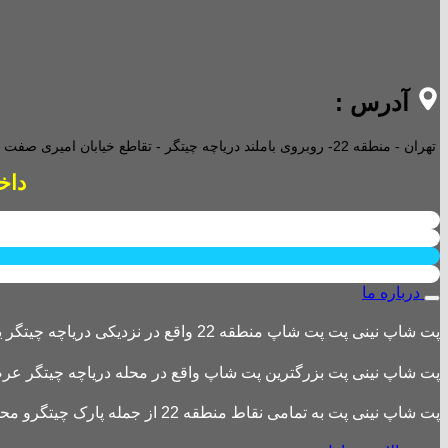
آدرس :
تهران - منطقه 22- روبروی باملند دریاچه چیتگر - تقاطع خیابان امیری صفت و خیابان دریا - پاساژ پارامیس -ورودی A تجاری -
داخل پاساژ 2 ع
درباره ما
پت شاپ نینی پت پت شاپ منطقه 22 واقع در نزدیکی دریاچه چیتگر یکی از بزرگترین پت شاپ های منطقه 22 است
پت شاپ نینی پت بزرگترین پت شاپ واقع در محله دریاچه چیتگر عرضه 
پت شاپ نینی پت به تمامی نقاط منطقه 22 از جمله پارک چیتگرو محله های اطراف ،شهرک باقری، دهکده المپیک ، شهرک خرازی، بلوار کوهک، شهرک چیتگر ، دریاچه چیتگر و تمامی نقاط تهران ارسال دارد.