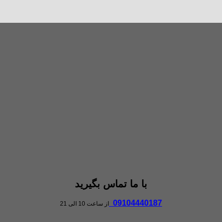
با ما تماس بگیرید
09104440187
از ساعت 10 الی 21