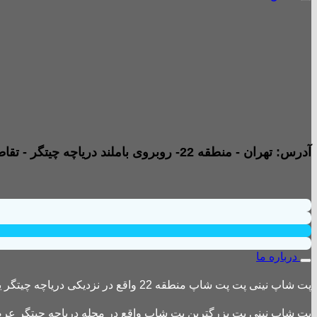
آدرس: تهران - منطقه 22- روبروی باملند دریاچه چیتگر - تقاطع خیابان امیری صفت و خیابان دریا - پاساژ پارامیس -ورودی A تجاری - طبقه همکف - جنب داروخانه - واحد B2
درباره ما
پت شاپ نینی پت پت شاپ منطقه 22 واقع در نزدیکی دریاچه چیتگر یکی از بزرگترین پت شاپ های منطقه 22 است
پت شاپ نینی پت بزرگترین پت شاپ واقع در محله دریاچه چیتگر عرضه 