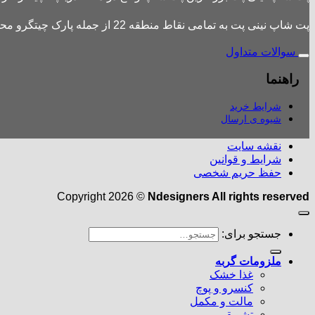
پت شاپ نینی پت به تمامی نقاط منطقه 22 از جمله پارک چیتگرو محله های اطراف ،شهرک باقری، دهکده المپیک ، شهرک خرازی، بلوار کوهک، شهرک چیتگر ، دریاچه چیتگر و تمامی نقاط تهران ارسال دارد.
سوالات متداول
راهنما
شرایط خرید
شیوه ی ارسال
نقشه سایت
شرایط و قوانین
حفظ حریم شخصی
Copyright 2026 ©
Ndesigners All rights reserved
جستجو برای:
ملزومات گربه
غذا خشک
کنسرو و پوچ
مالت و مکمل
تشویقی