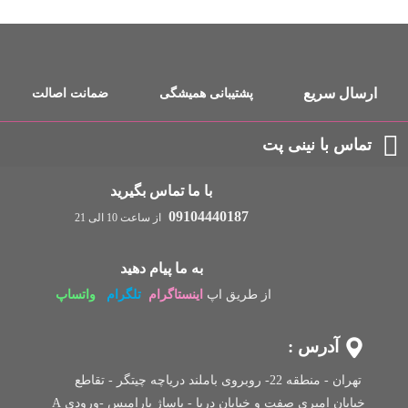
ارسال سریع
پشتیبانی همیشگی
ضمانت اصالت
تماس با نینی پت
با ما تماس بگیرید
09104440187
از ساعت 10 الی 21
به ما پیام دهید
از طریق اپ
اینستاگرام
تلگرام
واتساپ
آدرس :
تهران - منطقه 22- روبروی باملند دریاچه چیتگر - تقاطع
خیابان امیری صفت و خیابان دریا - پاساژ پارامیس -ورودی A