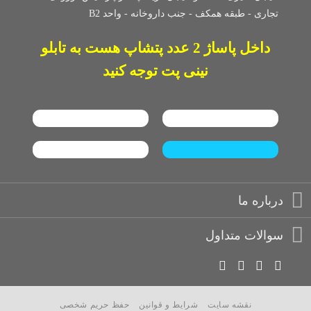
تجاری -
طبقه همکف - جنب داروخانه - واحد B2
داخل پاساژ 2 عدد پتشاپ هست به تابلو
نینی پت توجه کنید
درباره ما
سوالات متداول
نقشه سایت
شرایط و قوانین
حفظ حریم شخصی