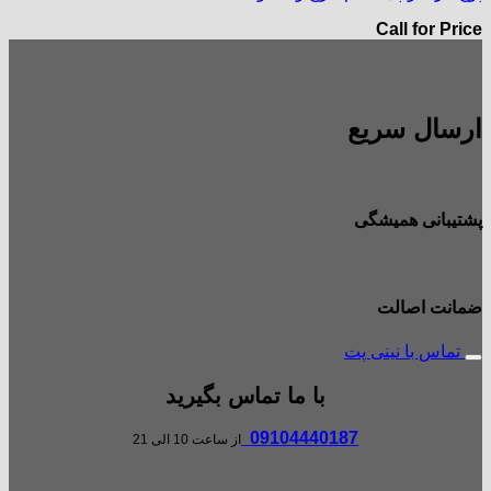
Call for Price
ارسال سریع
پشتیبانی همیشگی
ضمانت اصالت
تماس با نینی پت
با ما تماس بگیرید
09104440187
از ساعت 10 الی 21