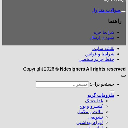
سوالات متداول
راهنما
شرایط خرید
شیوه ی ارسال
نقشه سایت
شرایط و قوانین
حفظ حریم شخصی
Copyright 2026 ©
Ndesigners All rights reserved
جستجو برای:
ملزومات گربه
غذا خشک
کنسرو و پوچ
مالت و مکمل
تشویقی
لوزام بهداشتی
لوازم جانبی