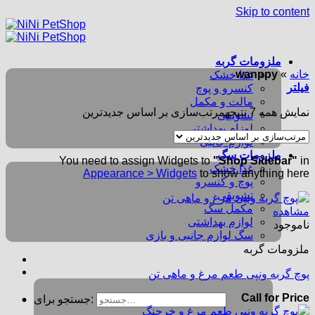
Skip to content
ملزومات گربه
خانه
»
wanppy
غذا خشک
فیلتر
کنسرو و پوچ
مالت و مکمل
نمایش همه 7 نتیجه
مرتب‌سازی بر اساس جدیدترین
تشویقی
لوزام بهداشتی
لوازم جانبی
ملزومات سگ
You need to assign Widgets to
"Shop Sidebar"
in
غذا خشک
Appearance > Widgets
to show anything here
پوچ و کنسرو
تشویقی
مکمل سگ
مشاهده
لوازم بهداشتی
ناموجود
سگ لوازم جانبی و بازی
ملزومات گربه
پوچ گربه ونپی طعم مرغ و ماهی تن
Call for Price
جستجو برای: