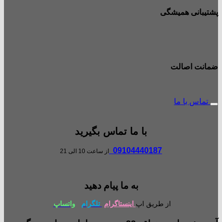
پشتیبانی همیشگی
ضمانت اصالت
تماس با ما
با ما تماس بگیرید
09104440187
از ساعت 10 الی 21
به ما پیام دهید
از طریق اپ
اینستاگرام
تلگرام
واتساپ