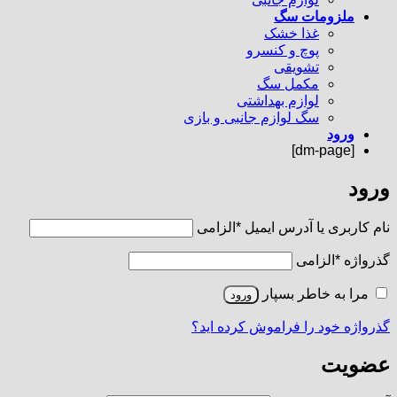
ملزومات سگ
غذا خشک
پوچ و کنسرو
تشویقی
مکمل سگ
لوازم بهداشتی
سگ لوازم جانبی و بازی
ورود
[dm-page]
ورود
نام کاربری یا آدرس ایمیل
*
الزامی
گذرواژه
*
الزامی
مرا به خاطر بسپار
ورود
گذرواژه خود را فراموش کرده اید؟
عضویت