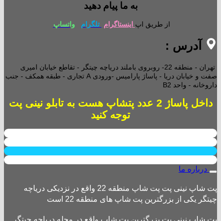
به ما پیام دهید
از طریق اپ
اینستاگرام
تلگرام
واتساپ
آدرس :
تهران - منطقه 22- روبروی باملند دریاچه چیتگر - تقاطع خیابان امیری
صفت و خیابان دریا - پاساژ پارامیس -ورودی A تجاری -
طبقه همکف - جنب
داروخانه - واحد B2
داخل پاساژ 2 عدد پتشاپ هست به تابلو نینی پت
توجه کنید
درباره ما
پت شاپ نینی پت پت شاپ منطقه 22 واقع در نزدیکی دریاچه
چیتگر یکی از بزرگترین پت شاپ های منطقه 22 است
پت شاپ نینی پت بزرگترین پت شاپ واقع در محله دریاچه چیتگر