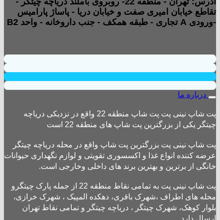
آدرس: تهران - منطقه 22- روبروی باملند دریاچه چیتگر -
تقاطع خیابان امیری صفت و خیابان دریا - پاساژ پارامیس
-ورودی A تجاری - طبقه همکف - جنب داروخانه - واحد B2
درباره ما
پت شاپ نینی پت پت شاپ منطقه 22 واقع در نزدیکی دریاچه
چیتگر یکی از بزرگترین پت شاپ های منطقه 22 است
پت شاپ نینی پت بزرگترین پت شاپ واقع در محله دریاچه چیتگر
عرضه کننده انواع غذا و اکسسوری تقویتی و لوازم نگهداری حیوانات
خانگی از برترین و بهترین برند های داخلی وخارجی است.
پت شاپ نینی پت به تمامی نقاط منطقه 22 از جمله پارک چیتگرو
محله های اطراف ،شهرک باقری، دهکده المپیک ، شهرک خرازی،
بلوار کوهک، شهرک چیتگر ، دریاچه چیتگر و تمامی نقاط تهران
ارسال دارد.