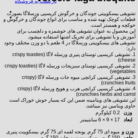
بازگشت به فروشگاه
تشویقی بیسکوییتی جوندگان و خرگوش کریسپی ورسلاگا بصورت
قطعات کوچک تهیه شده و مناسب برای انواع جوندگان و خرگوش و
خوکچه و همستر است.
این محصول به عنوان تشویقی های خوشمزه و دلچسب برای
آموزش و یا تشویقی برای تحریک اشتها استفاده میشود.
تشویقی های بیسکوییتی ورسلاگا در 4 طعم با دو وزن مختلف وجود
دارد:
1. تشویقی کریسپی توستای پنیری ورسله لاگا (crispy toasties
cheese)
2. تشویقی کریسپی توستای سبزیجات ورسله لاگا (crispy toasties
vegetables)
3. تشویقی کریسپی کرانچی میوه جات ورسله لاگا (crispy
crunchies fruits)
4. تشویقی کریسپی کرانچی هرب و هویج ورسله لاگا (crispy
crunchies herbs and carrot)
این تشویقی های ویتامینه ضمن این که بسیار خوش خوراک است
حاوی ویتامین نیز میباشد.
وزن
0.2 کیلوگرم
ابعاد
17 × 9 × 6 سانتیمتر
وزن و
میوه ای 75 گرم, یونجه لقمه ای 75 گرم, بیسکوییت پنیری
طعم
150 گرم, بیسکوییت سبزیجات 150 گرم