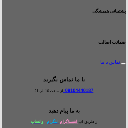
پشتیبانی همیشگی
ضمانت اصالت
تماس با ما
با ما تماس بگیرید
09104440187
از ساعت 10 الی 21
به ما پیام دهید
از طریق اپ
اینستاگرام
تلگرام
واتساپ