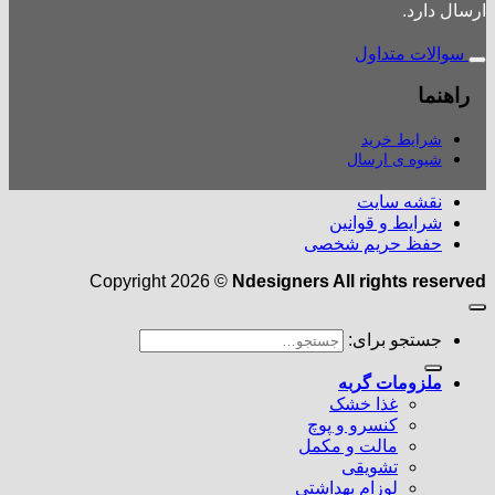
ارسال دارد.
سوالات متداول
راهنما
شرایط خرید
شیوه ی ارسال
نقشه سایت
شرایط و قوانین
حفظ حریم شخصی
Copyright 2026 ©
Ndesigners All rights reserved
جستجو برای:
ملزومات گربه
غذا خشک
کنسرو و پوچ
مالت و مکمل
تشویقی
لوزام بهداشتی