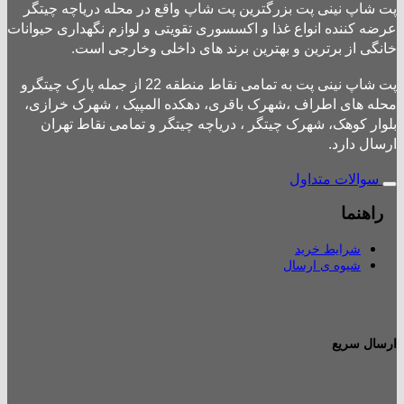
پت شاپ نینی پت بزرگترین پت شاپ واقع در محله دریاچه چیتگر
عرضه کننده انواع غذا و اکسسوری تقویتی و لوازم نگهداری حیوانات
خانگی از برترین و بهترین برند های داخلی وخارجی است.
پت شاپ نینی پت به تمامی نقاط منطقه 22 از جمله پارک چیتگرو
محله های اطراف ،شهرک باقری، دهکده المپیک ، شهرک خرازی،
بلوار کوهک، شهرک چیتگر ، دریاچه چیتگر و تمامی نقاط تهران
ارسال دارد.
سوالات متداول
راهنما
شرایط خرید
شیوه ی ارسال
ارسال سریع