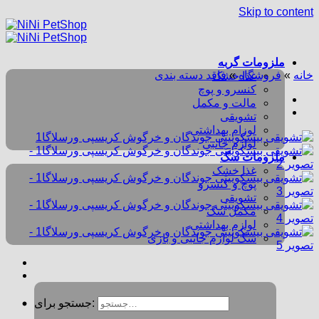
Skip to content
ملزومات گربه
خانه
»
فروشگاه
»
فاقد دسته بندی
غذا خشک
کنسرو و پوچ
مالت و مکمل
تشویقی
لوزام بهداشتی
لوازم جانبی
ملزومات سگ
غذا خشک
پوچ و کنسرو
تشویقی
مکمل سگ
لوازم بهداشتی
سگ لوازم جانبی و بازی
جستجو برای: