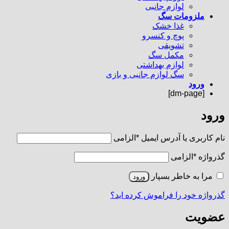
لوازم جانبی
ملزومات سگ
غذا خشک
پوچ و کنسرو
تشویقی
مکمل سگ
لوازم بهداشتی
سگ لوازم جانبی و بازی
ورود
[dm-page]
ورود
نام کاربری یا آدرس ایمیل
*
الزامی
گذرواژه
*
الزامی
مرا به خاطر بسپار
ورود
گذرواژه خود را فراموش کرده اید؟
عضویت