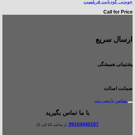
جویدنی گودبایت فرپلست
Call for Price
ارسال سریع
پشتیبانی همیشگی
ضمانت اصالت
تماس با نینی پت
با ما تماس بگیرید
09104440187
از ساعت 10 الی 21