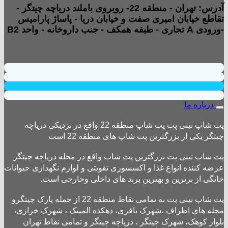
آدرس: تهران - منطقه 22- روبروی باملند دریاچه چیتگر -
تقاطع خیابان امیری صفت و خیابان دریا - پاساژ پارامیس
-ورودی A تجاری - طبقه همکف - جنب داروخانه - واحد B2
درباره ما
پت شاپ نینی پت پت شاپ منطقه 22 واقع در نزدیکی دریاچه
چیتگر یکی از بزرگترین پت شاپ های منطقه 22 است
پت شاپ نینی پت بزرگترین پت شاپ واقع در محله دریاچه چیتگر
عرضه کننده انواع غذا و اکسسوری تقویتی و لوازم نگهداری حیوانات
خانگی از برترین و بهترین برند های داخلی وخارجی است.
پت شاپ نینی پت به تمامی نقاط منطقه 22 از جمله پارک چیتگرو
محله های اطراف ،شهرک باقری، دهکده المپیک ، شهرک خرازی،
بلوار کوهک، شهرک چیتگر ، دریاچه چیتگر و تمامی نقاط تهران