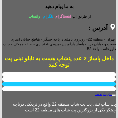
به ما پیام دهید
از طریق اپ
اینستاگرام
تلگرام
واتساپ
آدرس :
تهران - منطقه 22- روبروی باملند دریاچه چیتگر - تقاطع خیابان امیری
صفت و خیابان دریا - پاساژ پارامیس -ورودی A تجاری -
طبقه همکف - جنب
داروخانه - واحد B2
داخل پاساژ 2 عدد پتشاپ هست به تابلو نینی پت
توجه کنید
درباره ما
پت شاپ نینی پت پت شاپ منطقه 22 واقع در نزدیکی دریاچه
چیتگر یکی از بزرگترین پت شاپ های منطقه 22 است