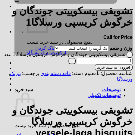
تشویقی بیسکوییتی جوندگان و
خرگوش کریسپی ورسلاگا1
Call for Price
هیچ محصولی در سبد خرید نیست.
وزن و طعم
پاک کردن
بازگشت به فروشگاه
تشویقی بیسکوییتی جوندگان و خرگوش کریسپی ورسلاگا1 عدد
افزودن به سبد خرید
شناسه محصول:
نامعلوم
دسته:
فاقد دسته بندی
برچسب:
بلژیک
,
ورسلاگا
توضیحات
سبد خرید
توضیحات تکمیلی
تشویقی بیسکوییتی جوندگان و
خرگوش کریسپی ورسلاگا
هیچ محصولی در سبد خرید نیست.
versele-laga bisquits