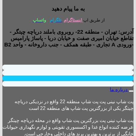
به ما پیام دهید
از طریق اپ
اینستاگرام
تلگرام
واتساپ
آدرس: تهران - منطقه 22- روبروی باملند دریاچه چیتگر -
تقاطع خیابان امیری صفت و خیابان دریا - پاساژ پارامیس
-ورودی A تجاری - طبقه همکف - جنب داروخانه - واحد B2
درباره ما
پت شاپ نینی پت پت شاپ منطقه 22 واقع در نزدیکی دریاچه
چیتگر یکی از بزرگترین پت شاپ های منطقه 22 است
پت شاپ نینی پت بزرگترین پت شاپ واقع در محله دریاچه چیتگر
عرضه کننده انواع غذا و اکسسوری تقویتی و لوازم نگهداری حیوانات
خانگی از برترین و بهترین برند های داخلی وخارجی است.