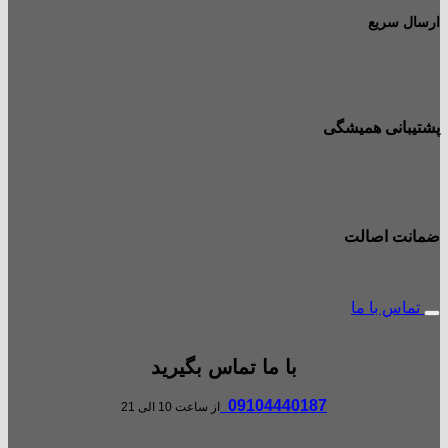
ارسال سریع
پشتیبانی همیشگی
ضمانت اصالت
تماس با ما
با ما تماس بگیرید
09104440187
از ساعت 10 الی 21