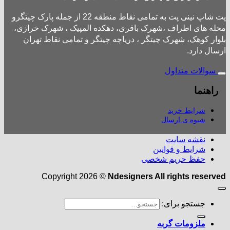
پت شاپ نینی پت به تمامی نقاط منطقه 22 از جمله پارک چیتگرو
محله های اطراف ،شهرک باقری، دهکده المپیک ، شهرک خرازی،
بلوار کوهک، شهرک چیتگر ، دریاچه چیتگر و تمامی نقاط تهران
ارسال دارد.
سوالات متداول
راهنما
شرایط خرید
شیوه ی ارسال
نقشه سایت
شرایط و قوانین
حفظ حریم شخصی
Copyright 2026 ©
Ndesigners All rights reserved
جستجو برای:
ملزومات گربه