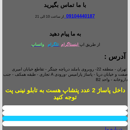
با ما تماس بگیرید
09104440187
از ساعت 10 الی 21
به ما پیام دهید
از طریق اپ
اینستاگرام
تلگرام
واتساپ
آدرس :
تهران - منطقه 22- روبروی باملند دریاچه چیتگر - تقاطع خیابان امیری
صفت و خیابان دریا - پاساژ پارامیس -ورودی A تجاری -
طبقه همکف - جنب
داروخانه - واحد B2
داخل پاساژ 2 عدد پتشاپ هست به تابلو نینی پت
توجه کنید
درباره ما