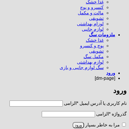
غذا خشک
کنسرو و پوچ
مالت و مکمل
تشویقی
لوزام بهداشتی
لوازم جانبی
ملزومات سگ
غذا خشک
پوچ و کنسرو
تشویقی
مکمل سگ
لوازم بهداشتی
سگ لوازم جانبی و بازی
ورود
[dm-page]
ورود
نام کاربری یا آدرس ایمیل
*
الزامی
گذرواژه
*
الزامی
مرا به خاطر بسپار
ورود