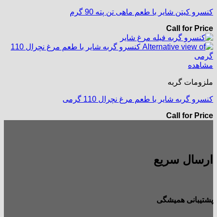
کنسرو کیتن شایر با طعم ماهی تن پته 90 گرم
Call for Price
مشاهده
ملزومات گربه
کنسرو گربه شایر با طعم مرغ نچرال 110 گرمی
Call for Price
ارسال سریع
پشتیبانی همیشگی