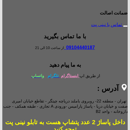
ضمانت اصالت
تماس با نینی پت
با ما تماس بگیرید
09104440187
از ساعت 10 الی 21
به ما پیام دهید
از طریق اپ
اینستاگرام
تلگرام
واتساپ
آدرس :
تهران - منطقه 22- روبروی باملند دریاچه چیتگر - تقاطع خیابان امیری
صفت و خیابان دریا - پاساژ پارامیس -ورودی A تجاری -
طبقه همکف - جنب
داروخانه - واحد B2
داخل پاساژ 2 عدد پتشاپ هست به تابلو نینی پت
توجه کنید