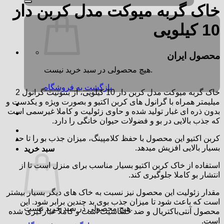
خاک گربه میوکت مدل کربن دار
10 کیلویی
محصول ایران
هیچ محصولی در سبد خرید نیست.
بازگشت به فروشگاه
خاک گربه میوکت مدل کربن دار 10 کیلویی، از بنتونیت گرانول 2
میلیمتر همراه با گرانول های کربن اکتیو و بصورت ویژه و یکدست و
بدون ذره ای غبار تولید شده و حاوی زئولیت و کاملا غیرسمی است
که جذب بالایی در بو و فضولات حیوان خانگی را دارد.
کربن اکتیو این محصول با حفظ کلامپینگ، میزان جذب بو را تا حد
بسیار بالایی افزیش میدهد.
سبد خرید
استفاده از خاک کربن اکتیو بسیار مناسب برای منزل است تا از
انتشار بو کاملا جلوگیری کند.
مقدار زئولیت این محصول نیز نسبت به خاک های دیگر بسیار بیشتر
است که باعث ‌شود تا میزان جذب بوی بد چندین برابر شود. این
هیچ محصولی در سبد خرید نیست.
محصول آنتی‌باکتریال و ضد حساسیت است و کاملا غبارگیری شده
است.