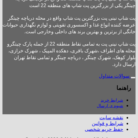
چیتگر یکی از بزرگترین پت شاپ های منطقه 22 است
پت شاپ نینی پت بزرگترین پت شاپ واقع در محله دریاچه چیتگر
عرضه کننده انواع غذا و اکسسوری تقویتی و لوازم نگهداری حیوانات
خانگی از برترین و بهترین برند های داخلی وخارجی است.
پت شاپ نینی پت به تمامی نقاط منطقه 22 از جمله پارک چیتگرو
محله های اطراف ،شهرک باقری، دهکده المپیک ، شهرک خرازی،
بلوار کوهک، شهرک چیتگر ، دریاچه چیتگر و تمامی نقاط تهران
ارسال دارد.
سوالات متداول
راهنما
شرایط خرید
شیوه ی ارسال
نقشه سایت
شرایط و قوانین
حفظ حریم شخصی