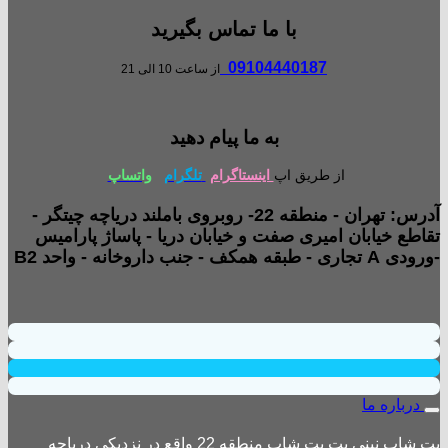
با ما تماس بگیرید
09104440187
از ساعت 10 الی 21
به ما پیام دهید
از طریق اپ
اینستاگرام
تلگرام
واتساپ
آدرس: تهران - منطقه 22- روبروی باملند دریاچه چیتگر -
تقاطع خیابان امیری صفت و خیابان دریا - پاساژ پارامیس
-ورودی A تجاری - طبقه همکف - جنب داروخانه - واحد B2
درباره ما
پت شاپ نینی پت پت شاپ منطقه 22 واقع در نزدیکی دریاچه