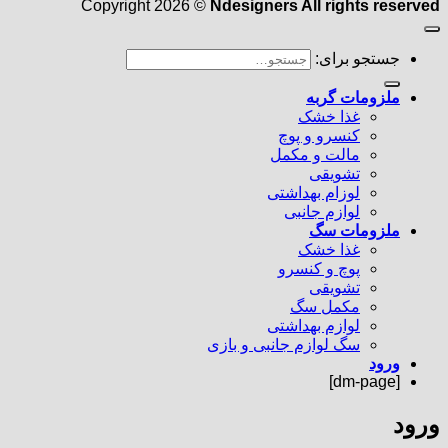
Copyright 2026 ©
Ndesigners All rights reserved
جستجو برای:
ملزومات گربه
غذا خشک
کنسرو و پوچ
مالت و مکمل
تشویقی
لوزام بهداشتی
لوازم جانبی
ملزومات سگ
غذا خشک
پوچ و کنسرو
تشویقی
مکمل سگ
لوازم بهداشتی
سگ لوازم جانبی و بازی
ورود
[dm-page]
ورود