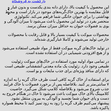
بازگشت به فروشگاه
این محصول با کیفیت بالا، دارای دانه بندی یکدست و بدون غبار و
قابل مقایسه با بهترین خاک‌گربه‌های موجود در بازار است و محیط
بهداشتی را برای حیوان خانگی شما فراهم می‌کند. تکنولوژی
منحصر بفرد در تولید این محصول باعث می‌شود تا میزان آلودگی و
بوی بد فضولات حیوان به حداقل میزان ممکن برسد.
محصولات میوکت با کیفیت بسیار بالا و قابل رقابت با محصولات
خارجی تولید می‌شوند و کاملا غبارگیری شده‌اند.
در تولید خاک‌های گربه میوکت فقط از مواد طبیعی استفاده می‌شود
و از هیچ افزودنی شیمیایی در آن استفاده نشده است.
در تمامی مواد اولیه مورد استفاده در خاک‌های میوکت زئولیت
طبیعی وجود دارد. زئولیت یک ماده معدنی آتشفشانی طبیعی است
که دارای منافذ ویژه‌ای برای جذب مایعات و بو است.
برای استفاده از خاک گربه کافی است ظرف خاک گربه را به اندازه
۷ سانتی‌متر پر کنید. بلافاصله پس از برخورد فضولات با خاک فرآیند
جذب شروع می‌شود و بلافاصله کلامپ شکل می‌گیرد. خاصیت
کلامپینگ بالای خاک‌ میوکت باعث می‌شود تا خاک در هنگام خروج به
دست و پای حیوان شما نچسبد و آلودگی به بیرون منتقل نشود.
پیشنهاد می‌کنیم ظرف گربه را زود به زود تمیز کنید تا محیط همواره
پاکیزه باشد.