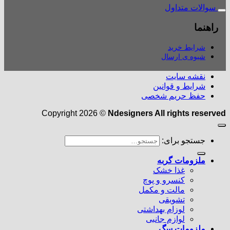
سوالات متداول
راهنما
شرایط خرید
شیوه ی ارسال
نقشه سایت
شرایط و قوانین
حفظ حریم شخصی
Copyright 2026 ©
Ndesigners All rights reserved
جستجو برای:
ملزومات گربه
غذا خشک
کنسرو و پوچ
مالت و مکمل
تشویقی
لوزام بهداشتی
لوازم جانبی
ملزومات سگ