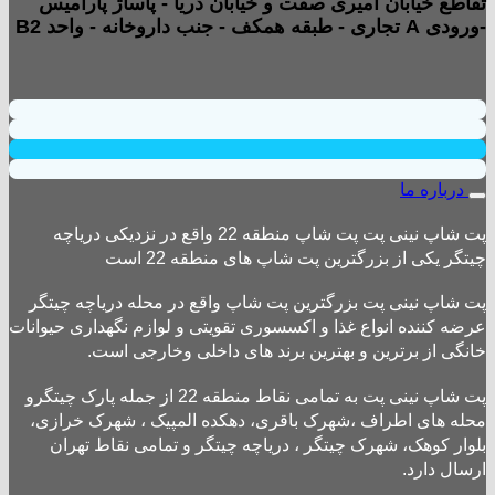
تقاطع خیابان امیری صفت و خیابان دریا - پاساژ پارامیس
-ورودی A تجاری - طبقه همکف - جنب داروخانه - واحد B2
درباره ما
پت شاپ نینی پت پت شاپ منطقه 22 واقع در نزدیکی دریاچه
چیتگر یکی از بزرگترین پت شاپ های منطقه 22 است
پت شاپ نینی پت بزرگترین پت شاپ واقع در محله دریاچه چیتگر
عرضه کننده انواع غذا و اکسسوری تقویتی و لوازم نگهداری حیوانات
خانگی از برترین و بهترین برند های داخلی وخارجی است.
پت شاپ نینی پت به تمامی نقاط منطقه 22 از جمله پارک چیتگرو
محله های اطراف ،شهرک باقری، دهکده المپیک ، شهرک خرازی،
بلوار کوهک، شهرک چیتگر ، دریاچه چیتگر و تمامی نقاط تهران
ارسال دارد.