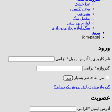
غذا خشک
پوچ و کنسرو
تشویقی
مکمل سگ
لوازم بهداشتی
سگ لوازم جانبی و بازی
ورود
[dm-page]
ورود
نام کاربری یا آدرس ایمیل
*
الزامی
گذرواژه
*
الزامی
مرا به خاطر بسپار
ورود
گذرواژه خود را فراموش کرده اید؟
عضویت
آدرس ایمیل
*
الزامی