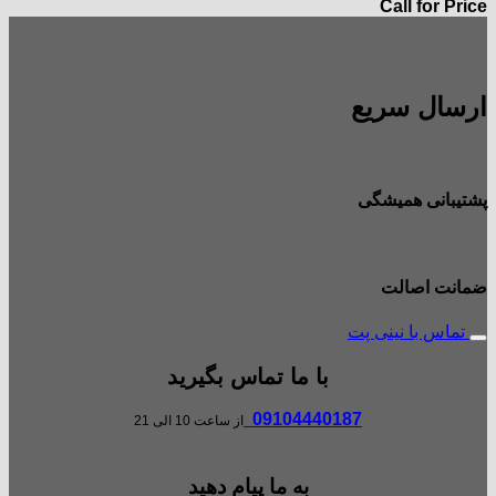
Call for Price
ارسال سریع
پشتیبانی همیشگی
ضمانت اصالت
تماس با نینی پت
با ما تماس بگیرید
09104440187
از ساعت 10 الی 21
به ما پیام دهید