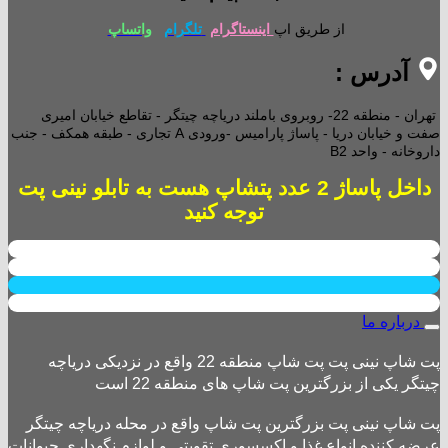
از طریق اپ
اینستاگرام
تلگرام
واتساپ
آدرس :
تهران - منطقه 22- روبروی باملند دریاچه چیتگر - تقاطع خیابان امیری
صفت و خیابان دریا - پاساژ پارامیس -ورودی A تجاری -
طبقه همکف - جنب
داروخانه - واحد B2
داخل پاساژ 2 عدد پتشاپ هست به تابلو نینی پت
توجه کنید
درباره ما
پت شاپ نینی پت پت شاپ منطقه 22 واقع در نزدیکی دریاچه
چیتگر یکی از بزرگترین پت شاپ های منطقه 22 است
پت شاپ نینی پت بزرگترین پت شاپ واقع در محله دریاچه چیتگر
عرضه کننده انواع غذا و اکسسوری تقویتی و لوازم نگهداری حیوانات