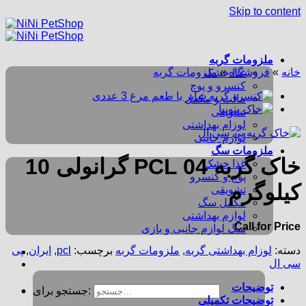
Skip to content
ملزومات گربه
خانه
»
فروشگاه
»
ملزومات گربه
غذا خشک
کنسرو و پوچ
مالت و مکمل
تشویقی
لوزام بهداشتی
لوازم جانبی
ملزومات سگ
خاک گربه PCL 04 گرانولی 10
غذا خشک
پوچ و کنسرو
کیلوگرم
تشویقی
مکمل سگ
لوازم بهداشتی
Call for Price
سگ لوازم جانبی و بازی
دسته:
لوزام بهداشتی گربه
,
ملزومات گربه
برچسب:
pcl
,
ایران
,
پی
سی ال
توضیحات
جستجو برای:
توضیحات تکمیلی