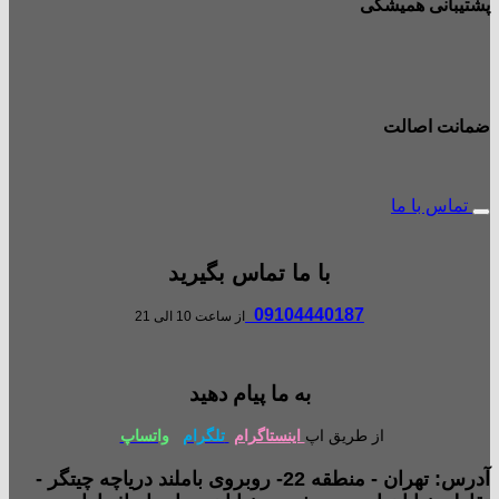
پشتیبانی همیشگی
ضمانت اصالت
تماس با ما
با ما تماس بگیرید
09104440187
از ساعت 10 الی 21
به ما پیام دهید
از طریق اپ
اینستاگرام
تلگرام
واتساپ
آدرس: تهران - منطقه 22- روبروی باملند دریاچه چیتگر -