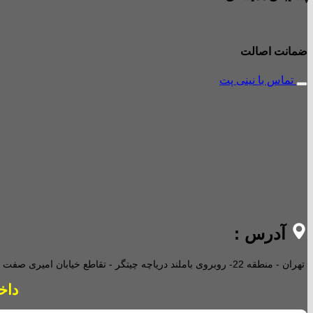
ضمانت اصالت
تماس با نینی پت
آدرس :
تهران - منطقه 22- روبروی باملند دریاچه چیتگر - تقاطع خیابان امیری صفت و خیابان دریا - پاساژ پارامیس -ورودی A تجاری -
داخل پاساژ 2 ع