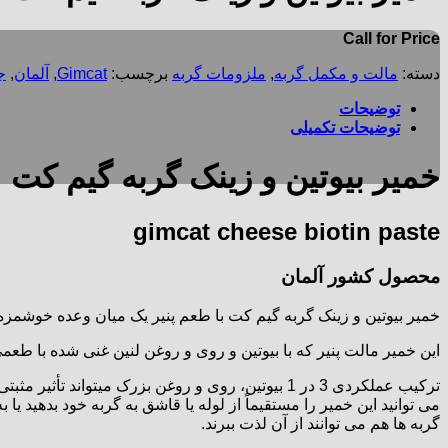
Call for Price
دسته:
مالت و مکمل گربه
,
ملزومات گربه
برچسب:
Gimcat
,
آلمان
,
ج
توضیحات
توضیحات تکمیلی
خمیر بیوتین و زینک گربه گیم کت
gimcat cheese biotin paste
محصول کشور آلمان
خمیر بیوتین و زینک گربه گیم کت با طعم پنیر یک میان وعده خوشمز
این خمیر مالت پنیر که با بیوتین و روی و روغن لنین غنی شده با طعم
ترکیب عملکردی 3 در 1 بیوتین، روی و روغن بزرک میتواند تأثیر مثبتی بر روی پوست و مو داشته باشد که نتیجه آن خز براق، قطع ریزش مو و پوست سالم است.
می توانید این خمیر را مستقیماً از لوله یا قاشق به گربه خود بدهی
گربه ها هم می توانند از آن لذت ببرند.