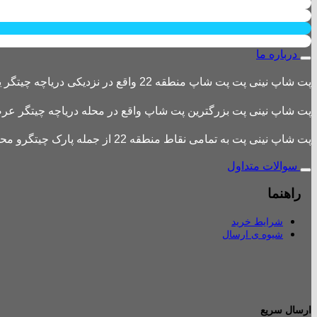
درباره ما
پت شاپ نینی پت پت شاپ منطقه 22 واقع در نزدیکی دریاچه چیتگر یکی از بزرگترین پت شاپ های منطقه 22 است
پت شاپ نینی پت بزرگترین پت شاپ واقع در محله دریاچه چیتگر عرضه 
پت شاپ نینی پت به تمامی نقاط منطقه 22 از جمله پارک چیتگرو محله های اطراف ،شهرک باقری، دهکده المپیک ، شهرک خرازی، بلوار کوهک، شهرک چیتگر ، دریاچه چیتگر و تمامی نقاط تهران ارسال دارد.
سوالات متداول
راهنما
شرایط خرید
شیوه ی ارسال
ارسال سریع