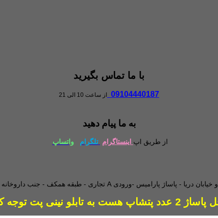
با ما تماس بگیرید
09104440187
از ساعت 10 الی 21
به ما پیام دهید
از طریق اپ
اینستاگرام
تلگرام
واتساپ
طبقه همکف - جنب داروخانه - و
دد پتشاپ هست به تابلو نینی پت توجه کنید