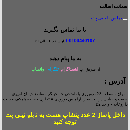
ضمانت اصالت
تماس با نینی پت
با ما تماس بگیرید
09104440187
از ساعت 10 الی 21
به ما پیام دهید
از طریق اپ
اینستاگرام
تلگرام
واتساپ
آدرس :
تهران - منطقه 22- روبروی باملند دریاچه چیتگر - تقاطع خیابان امیری
صفت و خیابان دریا - پاساژ پارامیس -ورودی A تجاری -
طبقه همکف - جنب
داروخانه - واحد B2
داخل پاساژ 2 عدد پتشاپ هست به تابلو نینی پت
توجه کنید