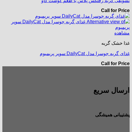
تشویقی گربه رفلکس پلاس با طعم گوشت گاو
Call for Price
مشاهده
غذا خشک گربه
غذای گربه جوسرا مدل DailyCat سوپر پریمیوم
Call for Price
ارسال سریع
پشتیبانی همیشگی