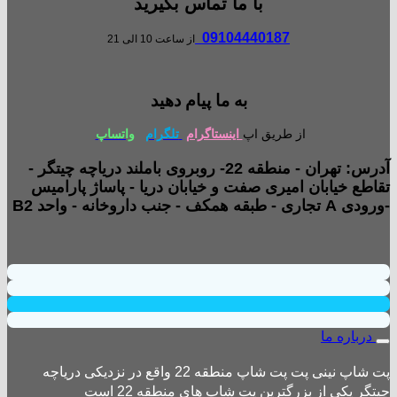
با ما تماس بگیرید
09104440187
از ساعت 10 الی 21
به ما پیام دهید
از طریق اپ
اینستاگرام
تلگرام
واتساپ
آدرس: تهران - منطقه 22- روبروی باملند دریاچه چیتگر -
تقاطع خیابان امیری صفت و خیابان دریا - پاساژ پارامیس
-ورودی A تجاری - طبقه همکف - جنب داروخانه - واحد B2
درباره ما
پت شاپ نینی پت پت شاپ منطقه 22 واقع در نزدیکی دریاچه
چیتگر یکی از بزرگترین پت شاپ های منطقه 22 است