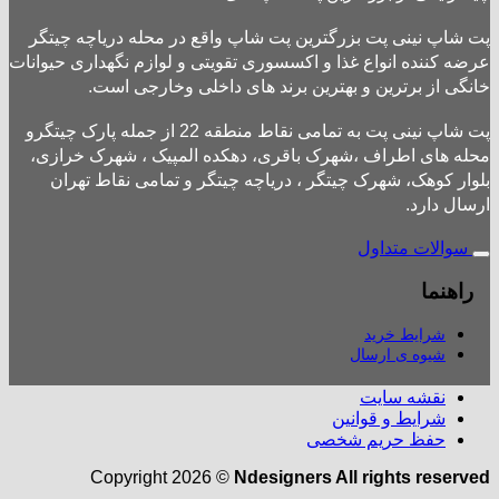
پت شاپ نینی پت بزرگترین پت شاپ واقع در محله دریاچه چیتگر
عرضه کننده انواع غذا و اکسسوری تقویتی و لوازم نگهداری حیوانات
خانگی از برترین و بهترین برند های داخلی وخارجی است.
پت شاپ نینی پت به تمامی نقاط منطقه 22 از جمله پارک چیتگرو
محله های اطراف ،شهرک باقری، دهکده المپیک ، شهرک خرازی،
بلوار کوهک، شهرک چیتگر ، دریاچه چیتگر و تمامی نقاط تهران
ارسال دارد.
سوالات متداول
راهنما
شرایط خرید
شیوه ی ارسال
نقشه سایت
شرایط و قوانین
حفظ حریم شخصی
Copyright 2026 ©
Ndesigners All rights reserved