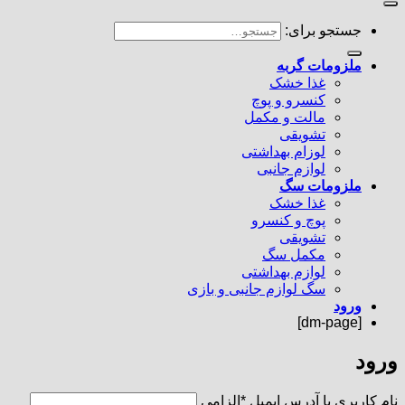
جستجو برای:
ملزومات گربه
غذا خشک
کنسرو و پوچ
مالت و مکمل
تشویقی
لوزام بهداشتی
لوازم جانبی
ملزومات سگ
غذا خشک
پوچ و کنسرو
تشویقی
مکمل سگ
لوازم بهداشتی
سگ لوازم جانبی و بازی
ورود
[dm-page]
ورود
نام کاربری یا آدرس ایمیل
*
الزامی