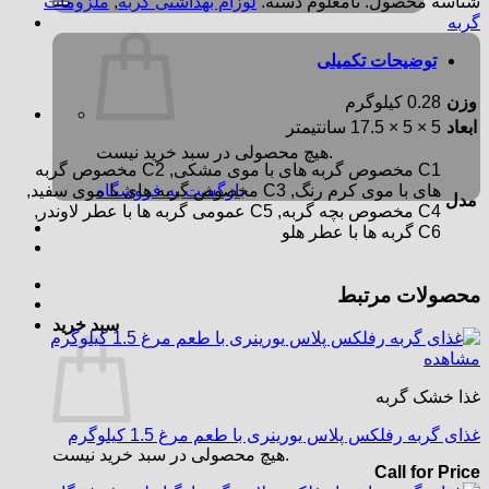
شناسه محصول:
نامعلوم
دسته:
لوزام بهداشتی گربه
,
ملزومات
گربه
توضیحات تکمیلی
وزن
0.28 کیلوگرم
ابعاد
5 × 5 × 17.5 سانتیمتر
هیچ محصولی در سبد خرید نیست.
C1 مخصوص گربه های با موی مشکی, C2 مخصوص گربه
های با موی کرم رنگ, C3 مخصوص گربه های با موی سفید,
بازگشت به فروشگاه
مدل
C4 مخصوص بچه گربه, C5 عمومی گربه ها با عطر لاوندر,
C6 گربه ها با عطر هلو
محصولات مرتبط
سبد خرید
مشاهده
غذا خشک گربه
غذای گربه رفلکس پلاس یورینری با طعم مرغ 1.5 کیلوگرم
هیچ محصولی در سبد خرید نیست.
Call for Price