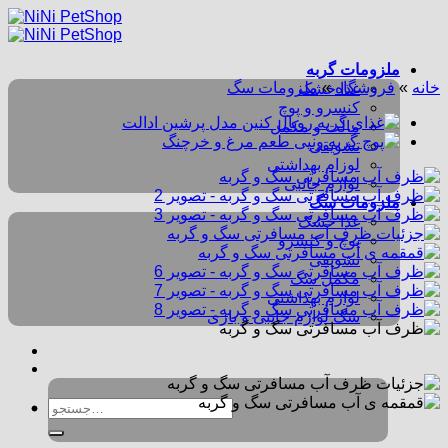
Skip
to
content
ملزومات گربه
خانه
»
فروشگاه
»
ملزومات سگ
غذا خشک
کنسرو و پوچ
مالت و مکمل
تشویقی
لوزام بهداشتی
لوازم جانبی
ملزومات سگ
غذا خشک
پوچ و کنسرو
تشویقی
مکمل سگ
لوازم بهداشتی
سگ لوازم جانبی و بازی
جستجو
برای: