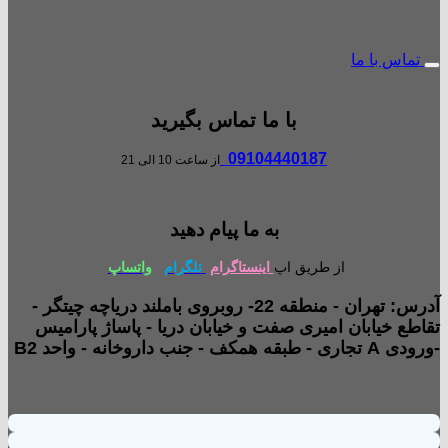
تماس با ما
با ما تماس بگیرید
09104440187
از ساعت 10 الی 21
به ما پیام دهید
از طریق اپ
اینستاگرام
تلگرام
واتساپ
آدرس: تهران - منطقه 22- روبروی باملند دریاچه چیتگر -
تقاطع خیابان امیری صفت و خیابان دریا - پاساژ پارامیس
-ورودی A تجاری - طبقه همکف - جنب داروخانه - واحد B2