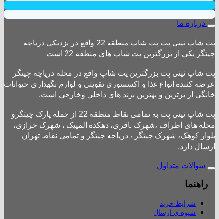
درباره ما
پت شاپ نینی پت پت شاپ منطقه 22 واقع در نزدیکی دریاچه
چیتگر یکی از بزرگترین پت شاپ های منطقه 22 است
پت شاپ نینی پت بزرگترین پت شاپ واقع در محله دریاچه چیتگر
عرضه کننده انواع غذا و اکسسوری تقویتی و لوازم نگهداری حیوانات
خانگی از برترین و بهترین برند های داخلی وخارجی است.
پت شاپ نینی پت به تمامی نقاط منطقه 22 از جمله پارک چیتگرو
محله های اطراف ،شهرک باقری، دهکده المپیک ، شهرک خرازی،
بلوار کوهک، شهرک چیتگر ، دریاچه چیتگر و تمامی نقاط تهران
ارسال دارد.
سوالات متداول
راهنما
شرایط خرید
شیوه ی ارسال