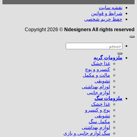
نقشه سایت
شرایط و قوانین
حفظ حریم شخصی
Copyright 2026 ©
Ndesigners All rights reserved
جستجو
برای:
ملزومات گربه
غذا خشک
کنسرو و پوچ
مالت و مکمل
تشویقی
لوزام بهداشتی
لوازم جانبی
ملزومات سگ
غذا خشک
پوچ و کنسرو
تشویقی
مکمل سگ
لوازم بهداشتی
سگ لوازم جانبی و بازی