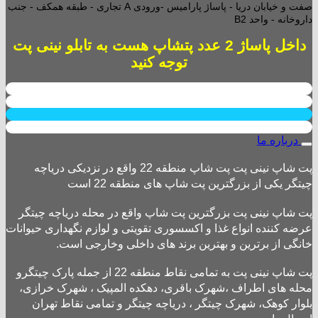
صفت و خیابان دریا - پاساژ پارامیس -ورودی A تجاری -
طبقه همکف - جنب
داروخانه - واحد B2
داخل پاساژ 2 عدد پتشاپ هست به تابلو نینی پت
توجه کنید
درباره ما
پت شاپ نینی پت پت شاپ منطقه 22 واقع در نزدیکی دریاچه
چیتگر یکی از بزرگترین پت شاپ های منطقه 22 است
پت شاپ نینی پت بزرگترین پت شاپ واقع در محله دریاچه چیتگر
عرضه کننده انواع غذا و اکسسوری تقویتی و لوازم نگهداری حیوانات
خانگی از برترین و بهترین برند های داخلی وخارجی است.
پت شاپ نینی پت به تمامی نقاط منطقه 22 از جمله پارک چیتگرو
محله های اطراف ،شهرک باقری، دهکده المپیک ، شهرک خرازی،
بلوار کوهک، شهرک چیتگر ، دریاچه چیتگر و تمامی نقاط تهران