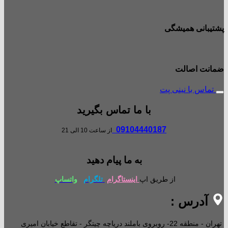
پشتیبانی همیشگی
ضمانت اصالت
تماس با نینی پت
با ما تماس بگیرید
09104440187
از ساعت 10 الی 21
به ما پیام دهید
از طریق اپ
اینستاگرام
تلگرام
واتساپ
آدرس :
تهران - منطقه 22- روبروی باملند دریاچه چیتگر - تقاطع خیابان امیری