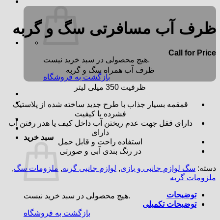
ظرف آب مسافرتی سگ و گربه
Call for Price
هیچ محصولی در سبد خرید نیست.
ظرف آب همراه سگ و گربه
بازگشت به فروشگاه
ظرفیت 350 میلی لیتر
قمقمه بسیار جذاب با طرح جدید ساخته شده از پلاستیک
فشرده با کیفیت
دارای قفل جهت عدم ریختن آب داخل کیف یا هدر رفتن آب
دارای
سبد خرید
استفاده راحت و قابل حمل
در رنگ بندی آبی و صورتی
دسته:
سگ لوازم جانبی و بازی
,
لوازم جانبی گربه
,
ملزومات سگ
,
ملزومات گربه
توضیحات
هیچ محصولی در سبد خرید نیست.
توضیحات تکمیلی
بازگشت به فروشگاه