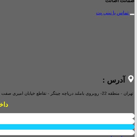
ضمانت اصالت
تماس با نینی پت
آدرس :
تهران - منطقه 22- روبروی باملند دریاچه چیتگر - تقاطع خیابان امیری صفت و خیابان دریا - پاساژ پارامیس -ورودی A تجاری -
داخل پاساژ 2 ع