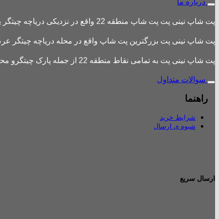
درباره ما
پت شاپ نینی پت پت شاپ منطقه 22 واقع در نزدیکی دریاچه چیتگر یکی از بزرگترین پت شاپ های منطقه 22 است
پت شاپ نینی پت بزرگترین پت شاپ واقع در محله دریاچه چیتگر عرضه 
پت شاپ نینی پت به تمامی نقاط منطقه 22 از جمله پارک چیتگرو محله های اطراف ،شهرک باقری، دهکده المپیک ، شهرک خرازی، بلوار کوهک، شهرک چیتگر ، دریاچه چیتگر و تمامی نقاط تهران ارسال دارد.
سوالات متداول
راهنما
شرایط خرید
شیوه ی ارسال
ارسال سریع