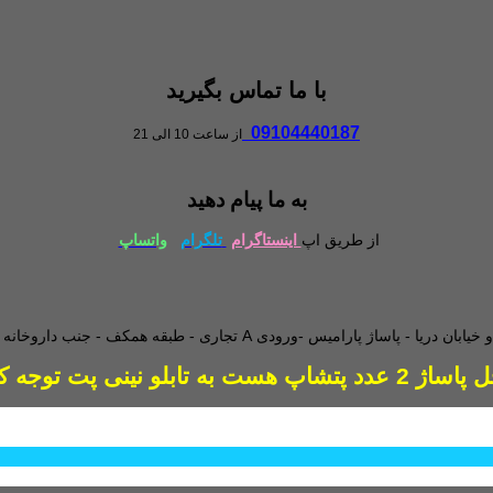
با ما تماس بگیرید
09104440187
از ساعت 10 الی 21
به ما پیام دهید
از طریق اپ
اینستاگرام
تلگرام
واتساپ
طبقه همکف - جنب داروخانه - و
دد پتشاپ هست به تابلو نینی پت توجه کنید