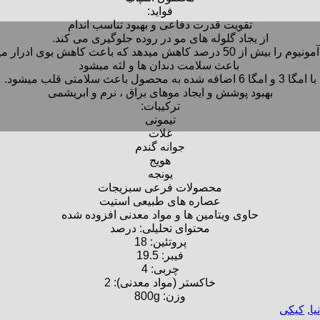
فواید:
تقویت قدرت دفاعی و بهبود تناسب اندام
از یجاد گلوله های مو در روده جلوگیری می کند.
 بیش از 50 درصد کاهش میدهد که باعث کاهش بوی ادرار میشود
‌ باعث سلامت دندان ها و لثه میشود
با امگا 3 و امگا 6 اضافه شده به محصول باعث سلامتی قلب میشود.
بهبود پوشش و ایجاد موهای براق ، نرم و ابریشمی
ترکیبات:
تیموتی
غلات
جوانه گندم
هویج
یونجه
محصولات فرعی سبزیجات
عصاره های طبیعی استیت
حاوی ویتامین ها و مواد معدنی افزوده شده
محتوای تحلیلی: درصد
پروتئین: 18
فیبر: 19.5
چربی: 4
خاکستر (مواد معدنی): 2
وزن: 800g
یا
,
کیکی