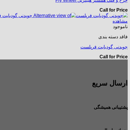
چرخ و فلک همستر هبیتریل Fly Wheel
Call for Price
مشاهده
ناموجود
فاقد دسته بندی
جویدنی گودبایت فرپلست
Call for Price
ارسال سریع
پشتیبانی همیشگی