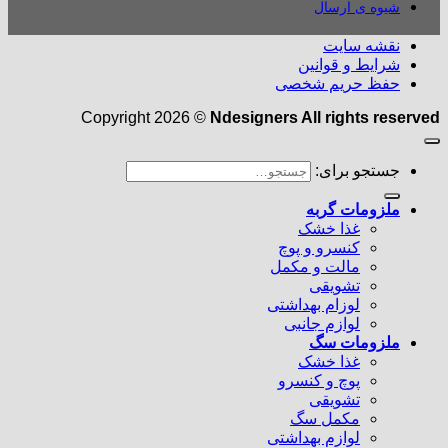
شیوه ی ارسال
نقشه سایت
شرایط و قوانین
حفظ حریم شخصی
Copyright 2026 ©
Ndesigners All rights reserved
جستجو برای:
ملزومات گربه
غذا خشک
کنسرو و پوچ
مالت و مکمل
تشویقی
لوزام بهداشتی
لوازم جانبی
ملزومات سگ
غذا خشک
پوچ و کنسرو
تشویقی
مکمل سگ
لوازم بهداشتی