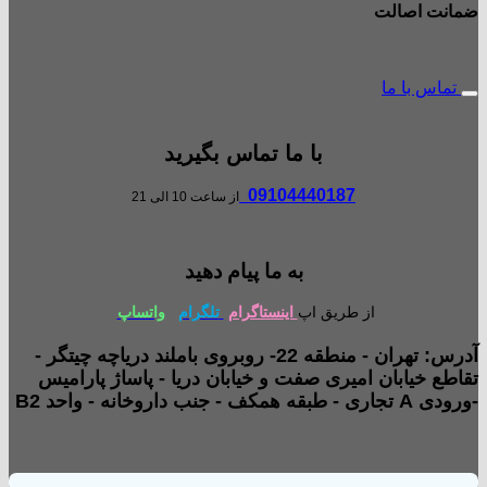
ضمانت اصالت
تماس با ما
با ما تماس بگیرید
09104440187
از ساعت 10 الی 21
به ما پیام دهید
از طریق اپ
اینستاگرام
تلگرام
واتساپ
آدرس: تهران - منطقه 22- روبروی باملند دریاچه چیتگر -
تقاطع خیابان امیری صفت و خیابان دریا - پاساژ پارامیس
-ورودی A تجاری - طبقه همکف - جنب داروخانه - واحد B2