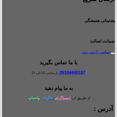
پشتیبانی همیشگی
ضمانت اصالت
تماس با نینی پت
با ما تماس بگیرید
09104440187
از ساعت 10 الی 21
به ما پیام دهید
از طریق اپ
اینستاگرام
تلگرام
واتساپ
آدرس :