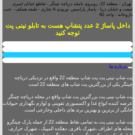
تهران - منطقه 22- روبروی باملند دریاچه چیتگر - تقاطع خیابان امیری
صفت و خیابان دریا - پاساژ پارامیس -ورودی A تجاری -
طبقه همکف - جنب
داروخانه - واحد B2
داخل پاساژ 2 عدد پتشاپ هست به تابلو نینی پت
توجه کنید
درباره ما
پت شاپ نینی پت پت شاپ منطقه 22 واقع در نزدیکی دریاچه
چیتگر یکی از بزرگترین پت شاپ های منطقه 22 است
پت شاپ نینی پت بزرگترین پت شاپ واقع در محله دریاچه چیتگر
عرضه کننده انواع غذا و اکسسوری تقویتی و لوازم نگهداری حیوانات
خانگی از برترین و بهترین برند های داخلی وخارجی است.
پت شاپ نینی پت به تمامی نقاط منطقه 22 از جمله پارک چیتگرو
محله های اطراف ،شهرک باقری، دهکده المپیک ، شهرک خرازی،