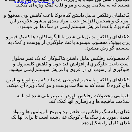
بازگشت به فروشگاه
هستند که به سلامت پوست و مو و قلب کمک ویژه ای میکند.
2.غذاهای رفلکس بدلیل داشتن گیاه یوکا باعث کاهش بوی مدفوع و
آمونیاک و همچنین افزایش جذب مواد مغذی میشود.علاوه بر این
گیاه یوکا باعث افزایش سیستم ایمنی در سگ ها نیز میشود.
3.غذاهای رفلکس بدلیل غنی شدن با الیگوساکارید ها که یک فیبر و
پری بیوتیک محسوب میشوند باعث جلوگیری از یبوست و کمک به
سیستم گوارش میشود.
4.محصولات رفلکس بدلیل داشتن بتاگلوکان که یک فیبر محلول
است باعث جلوگیری از افزایش قند خون و کاهش کلسترول و
جلوگیری از رسوب آن در عروق و افزایش سیستم ایمنی میشود.
5.غذاهای رفلکس با مخمر آبجو غنی شده اند که منبع انواع ویتامین
های گروه B است که به سلامت پوست و مو کمک ویژه ای میکند.
6.تمامی محصولات رفلکس با پودر آب پنیر غنی شده اند تا به
سلامت ماهیچه ها و بازسازی آنها کمک کند.
غذای توله سگ رفلکس ب طعم بره و برنج با ویتامین ها و مواد
معدنی مورد نیاز سگ های کوچک غنی شده است تا برای آنها یک
غذای کامل را تشکیل دهد.