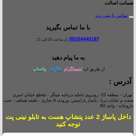
ضمانت اصالت
تماس با نینی پت
با ما تماس بگیرید
09104440187
از ساعت 10 الی 21
به ما پیام دهید
از طریق اپ
اینستاگرام
تلگرام
واتساپ
آدرس :
تهران - منطقه 22- روبروی باملند دریاچه چیتگر - تقاطع خیابان امیری
صفت و خیابان دریا - پاساژ پارامیس -ورودی A تجاری -
طبقه همکف - جنب
داروخانه - واحد B2
داخل پاساژ 2 عدد پتشاپ هست به تابلو نینی پت
توجه کنید