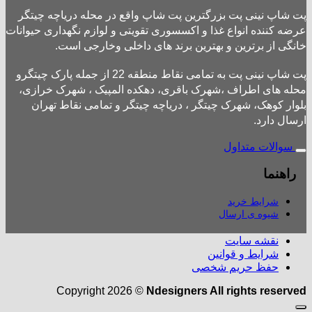
پت شاپ نینی پت بزرگترین پت شاپ واقع در محله دریاچه چیتگر
عرضه کننده انواع غذا و اکسسوری تقویتی و لوازم نگهداری حیوانات
خانگی از برترین و بهترین برند های داخلی وخارجی است.
پت شاپ نینی پت به تمامی نقاط منطقه 22 از جمله پارک چیتگرو
محله های اطراف ،شهرک باقری، دهکده المپیک ، شهرک خرازی،
بلوار کوهک، شهرک چیتگر ، دریاچه چیتگر و تمامی نقاط تهران
ارسال دارد.
سوالات متداول
راهنما
شرایط خرید
شیوه ی ارسال
نقشه سایت
شرایط و قوانین
حفظ حریم شخصی
Copyright 2026 ©
Ndesigners All rights reserved