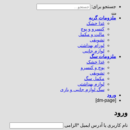
جستجو برای:
ملزومات گربه
غذا خشک
کنسرو و پوچ
مالت و مکمل
تشویقی
لوزام بهداشتی
لوازم جانبی
ملزومات سگ
غذا خشک
پوچ و کنسرو
تشویقی
مکمل سگ
لوازم بهداشتی
سگ لوازم جانبی و بازی
ورود
[dm-page]
ورود
نام کاربری یا آدرس ایمیل
*
الزامی