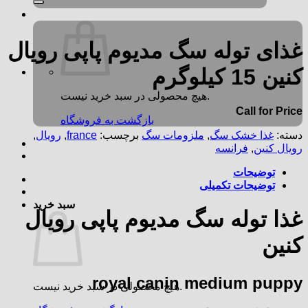
غذای توله سگ مدیوم پاپی رویال
کنین 15 کیلوگرم
هیچ محصولی در سبد خرید نیست.
Call for Price
بازگشت به فروشگاه
دسته:
غذا خشک سگ
,
ملزومات سگ
برچسب:
france
,
رویال
,
رویال کنین
,
فرانسه
توضیحات
توضیحات تکمیلی
سبد خرید
غذا توله سگ مدیوم پاپی رویال
کنین
royal canin medium puppy
هیچ محصولی در سبد خرید نیست.