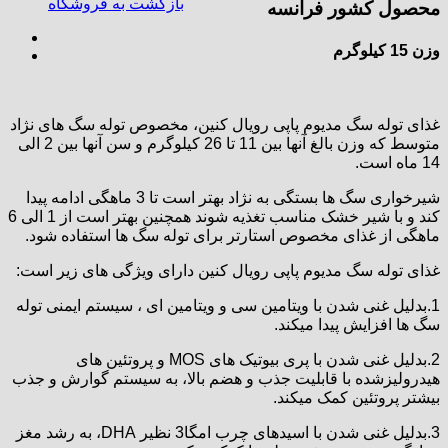
بازگشت به فروشگاه
محصول کشور فرانسه
وزن 15 کیلوگرم
غذای توله سگ مدیوم پاپی رویال کنین، مخصوص توله سگ های نژاد
متوسط که وزن بالغ آنها بین 11 تا 26 کیلوگرم و سن آنها بین 2 الی
14 ماه است.
شیرخواری سگ ها بستگی به نژاد بهتر است تا 3 ماهگی ادامه پیدا
کند و با شیر خشک مناسب تغذیه شوند همچنین بهتر است از 1 الی 6
ماهگی از غذای مخصوص استارتر برای توله سگ ها استفاده شود.
غذای توله سگ مدیوم پاپی رویال کنین دارای ویژگی های زیر است:
1.بدلیل غنی شدن با ویتامین سی و ویتامین ای ، سیستم ایمنی توله
سگ ها افزایش پیدا میکند.
2.بدلیل غنی شدن با پری بیوتیک های MOS و پروتئین های
هیدرولیزشده با قابلیت جذب و هضم بالا، به سیستم گوارش و جذب
بیشتر پروتئین کمک میکند.
3.بدلیل غنی شدن با اسیدهای چرب امگا3 نظیر DHA، به رشد مغز