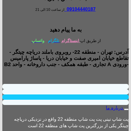
09104440187
از ساعت 10 الی 21
به ما پیام دهید
از طریق اپ
اینستاگرام
تلگرام
واتساپ
آدرس: تهران - منطقه 22- روبروی باملند دریاچه چیتگر -
تقاطع خیابان امیری صفت و خیابان دریا - پاساژ پارامیس
-ورودی A تجاری - طبقه همکف - جنب داروخانه - واحد B2
درباره ما
پت شاپ نینی پت پت شاپ منطقه 22 واقع در نزدیکی دریاچه
چیتگر یکی از بزرگترین پت شاپ های منطقه 22 است