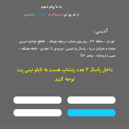
به ما پیام دهید
از طریق اپ
اینستاگرام
تلگرام
واتساپ
آدرس :
تهران - منطقه 22- روبروی باملند دریاچه چیتگر - تقاطع خیابان امیری
صفت و خیابان دریا - پاساژ پارامیس -ورودی A تجاری -
طبقه همکف -
جنب داروخانه - واحد B2
داخل پاساژ 2 عدد پتشاپ هست به تابلو نینی پت
توجه کنید