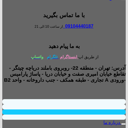
با ما تماس بگیرید
09104440187
از ساعت 10 الی 21
به ما پیام دهید
از طریق اپ
اینستاگرام
تلگرام
واتساپ
آدرس: تهران - منطقه 22- روبروی باملند دریاچه چیتگر -
تقاطع خیابان امیری صفت و خیابان دریا - پاساژ پارامیس
-ورودی A تجاری - طبقه همکف - جنب داروخانه - واحد B2
درباره ما