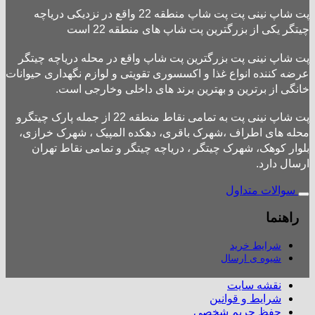
پت شاپ نینی پت پت شاپ منطقه 22 واقع در نزدیکی دریاچه
چیتگر یکی از بزرگترین پت شاپ های منطقه 22 است
پت شاپ نینی پت بزرگترین پت شاپ واقع در محله دریاچه چیتگر
عرضه کننده انواع غذا و اکسسوری تقویتی و لوازم نگهداری حیوانات
خانگی از برترین و بهترین برند های داخلی وخارجی است.
پت شاپ نینی پت به تمامی نقاط منطقه 22 از جمله پارک چیتگرو
محله های اطراف ،شهرک باقری، دهکده المپیک ، شهرک خرازی،
بلوار کوهک، شهرک چیتگر ، دریاچه چیتگر و تمامی نقاط تهران
ارسال دارد.
سوالات متداول
راهنما
شرایط خرید
شیوه ی ارسال
نقشه سایت
شرایط و قوانین
حفظ حریم شخصی