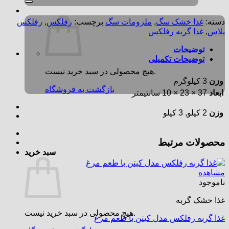
دسته:
غذا خشک سگ
,
ملزومات سگ
برچسب:
رفلکس
,
رفلکس
پلاس
,
غذا گربه رفلکس
توضیحات
توضیحات تکمیلی
هیچ محصولی در سبد خرید نیست.
وزن
3 کیلوگرم
بازگشت به فروشگاه
ابعاد
37 × 23 × 10 سانتیمتر
وزن
2 کیلو, 3 کیلو
محصولات مرتبط
سبد خرید
مشاهده
ناموجود
غذا خشک گربه
هیچ محصولی در سبد خرید نیست.
غذا گربه رفلکس مدل کیتن با طعم مرغ