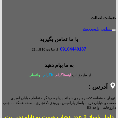
ضمانت اصالت
تماس با نینی پت
با ما تماس بگیرید
09104440187
از ساعت 10 الی 21
به ما پیام دهید
از طریق اپ
اینستاگرام
تلگرام
واتساپ
آدرس :
تهران - منطقه 22- روبروی باملند دریاچه چیتگر - تقاطع خیابان امیری
صفت و خیابان دریا - پاساژ پارامیس -ورودی A تجاری -
طبقه همکف - جنب
داروخانه - واحد B2
داخل پاساژ 2 عدد پتشاپ هست به تابلو نینی پت