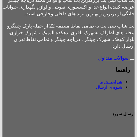
پت شاپ نینی پت بزرگترین پت شاپ واقع در محله دریاچه چیتگر
عرضه کننده انواع غذا و اکسسوری تقویتی و لوازم نگهداری حیوانات
خانگی از برترین و بهترین برند های داخلی وخارجی است.
پت شاپ نینی پت به تمامی نقاط منطقه 22 از جمله پارک چیتگرو
محله های اطراف ،شهرک باقری، دهکده المپیک ، شهرک خرازی،
بلوار کوهک، شهرک چیتگر ، دریاچه چیتگر و تمامی نقاط تهران
ارسال دارد.
سوالات متداول
راهنما
شرایط خرید
شیوه ی ارسال
ارسال سریع