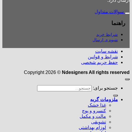
ارسال دارد.
سوالات متداول
راهنما
شرایط خرید
شیوه ی ارسال
نقشه سایت
شرایط و قوانین
حفظ حریم شخصی
Copyright 2026 ©
Ndesigners All rights reserved
جستجو برای:
ملزومات گربه
غذا خشک
کنسرو و پوچ
مالت و مکمل
تشویقی
لوزام بهداشتی