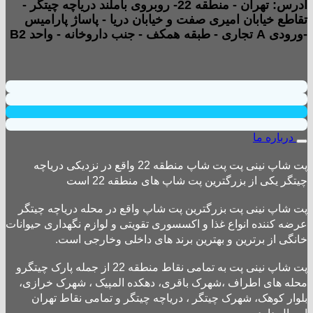
آدرس: تهران - منطقه 22- روبروی باملند دریاچه چیتگر -
تقاطع خیابان امیری صفت و خیابان دریا - پاساژ پارامیس
-ورودی A تجاری - طبقه همکف - جنب داروخانه - واحد B2
درباره ما
پت شاپ نینی پت پت شاپ منطقه 22 واقع در نزدیکی دریاچه
چیتگر یکی از بزرگترین پت شاپ های منطقه 22 است
پت شاپ نینی پت بزرگترین پت شاپ واقع در محله دریاچه چیتگر
عرضه کننده انواع غذا و اکسسوری تقویتی و لوازم نگهداری حیوانات
خانگی از برترین و بهترین برند های داخلی وخارجی است.
پت شاپ نینی پت به تمامی نقاط منطقه 22 از جمله پارک چیتگرو
محله های اطراف ،شهرک باقری، دهکده المپیک ، شهرک خرازی،
بلوار کوهک، شهرک چیتگر ، دریاچه چیتگر و تمامی نقاط تهران