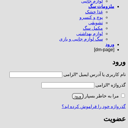
لوازم جانبی
ملزومات سگ
غذا خشک
پوچ و کنسرو
تشویقی
مکمل سگ
لوازم بهداشتی
سگ لوازم جانبی و بازی
ورود
[dm-page]
ورود
نام کاربری یا آدرس ایمیل
*
الزامی
گذرواژه
*
الزامی
مرا به خاطر بسپار
ورود
گذرواژه خود را فراموش کرده اید؟
عضویت