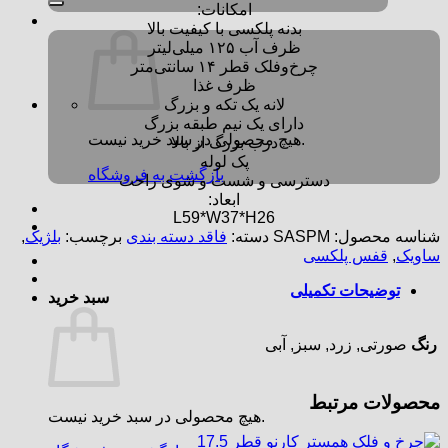
امکانات:
بدنه پلکسی با کیفیت بالا
ظرف آب ۱۲۵ میلی‌لیتر
چرخ‌وفلک قطر ۱۴ سانتی‌متر
ظرف غذا
لانه یک تکه و بزرگ
دارای یک نیم طبقه بزرگ
هیچ محصولی در سبد خرید نیست.
درب بزرگ از بالا
پک لوله
بازگشت به فروشگاه
دسترسی و شست و شوی راحت
ابعاد:
L59*W37*H26
شناسه محصول:
SASPM
دسته:
فاقد دسته بندی
برچسب:
بلژیک
,
ساویک
,
قفس پلکسی
توضیحات تکمیلی
سبد خرید
رنگ
صورتی, زرد, سبز, آبی
محصولات مرتبط
هیچ محصولی در سبد خرید نیست.