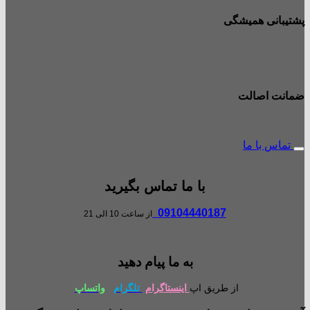
پشتیبانی همیشگی
ضمانت اصالت
تماس با ما
با ما تماس بگیرید
09104440187
از ساعت 10 الی 21
به ما پیام دهید
از طریق اپ
اینستاگرام
تلگرام
واتساپ