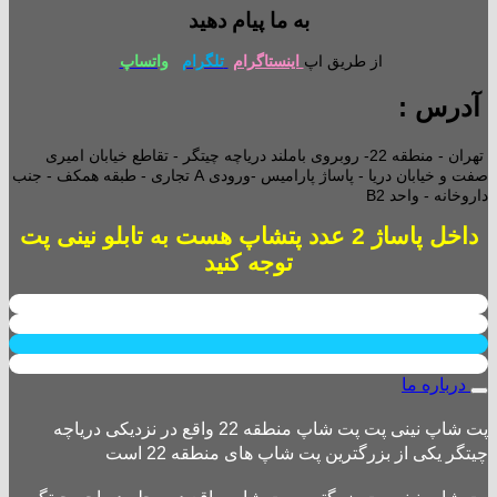
به ما پیام دهید
از طریق اپ
اینستاگرام
تلگرام
واتساپ
آدرس :
تهران - منطقه 22- روبروی باملند دریاچه چیتگر - تقاطع خیابان امیری
صفت و خیابان دریا - پاساژ پارامیس -ورودی A تجاری -
طبقه همکف - جنب
داروخانه - واحد B2
داخل پاساژ 2 عدد پتشاپ هست به تابلو نینی پت
توجه کنید
درباره ما
پت شاپ نینی پت پت شاپ منطقه 22 واقع در نزدیکی دریاچه
چیتگر یکی از بزرگترین پت شاپ های منطقه 22 است