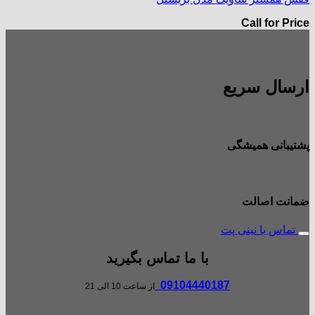
Call for Price
ارسال سریع
پشتیبانی همیشگی
ضمانت اصالت
تماس با نینی پت
با ما تماس بگیرید
09104440187
از ساعت 10 الی 21