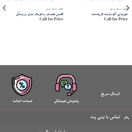
ناموجود
ناموجود
فاقد دسته بندی
فاقد دسته بندی
جویدنی گودبایت فرپلست
قفس همستر ساویک مدل بریستُل
Call for Price
Call for Price
ارسال سریع
پشتیبانی همیشگی
ضمانت اصالت
تماس با نینی پت