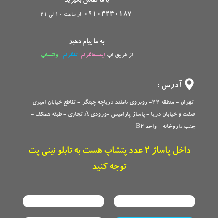
با ما تماس بگیرید
09104440187
از ساعت 10 الی 21
به ما پیام دهید
از طریق اپ
اینستاگرام
تلگرام
واتساپ
آدرس :
تهران - منطقه 22- روبروی باملند دریاچه چیتگر - تقاطع خیابان امیری
صفت و خیابان دریا - پاساژ پارامیس -ورودی A تجاری -
طبقه همکف -
جنب داروخانه - واحد B2
داخل پاساژ 2 عدد پتشاپ هست به تابلو نینی پت
توجه کنید