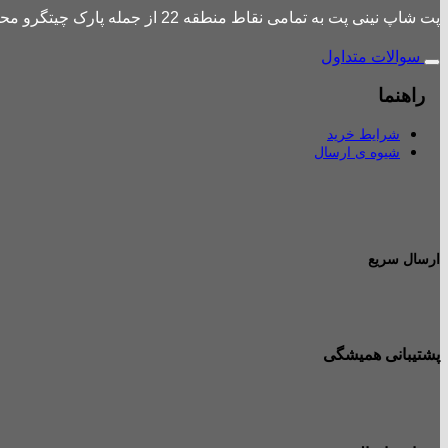
پت شاپ نینی پت به تمامی نقاط منطقه 22 از جمله پارک چیتگرو محله های اطراف ،شهرک باقری، دهکده المپیک ، شهرک خرازی، بلوار کوهک، شهرک چیتگر ، دریاچه چیتگر و تمامی نقاط تهران ارسال دارد.
سوالات متداول
راهنما
شرایط خرید
شیوه ی ارسال
ارسال سریع
پشتیبانی همیشگی