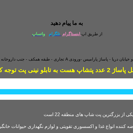
به ما پیام دهید
از طریق اپ
اینستاگرام
تلگرام
واتساپ
طبقه همکف - جنب داروخانه - و
دد پتشاپ هست به تابلو نینی پت توجه کنید
کننده انواع غذا و اکسسوری تقویتی و لوازم نگهداری حیوانات خانگی 