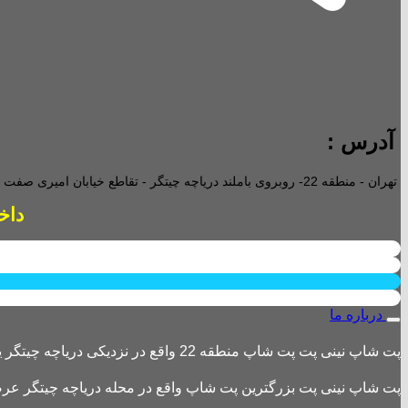
آدرس :
تهران - منطقه 22- روبروی باملند دریاچه چیتگر - تقاطع خیابان امیری صفت و خیابان دریا - پاساژ پارامیس -ورودی A تجاری -
داخل پاساژ 2 ع
درباره ما
پت شاپ نینی پت پت شاپ منطقه 22 واقع در نزدیکی دریاچه چیتگر یکی از بزرگترین پت شاپ های منطقه 22 است
پت شاپ نینی پت بزرگترین پت شاپ واقع در محله دریاچه چیتگر عرضه 