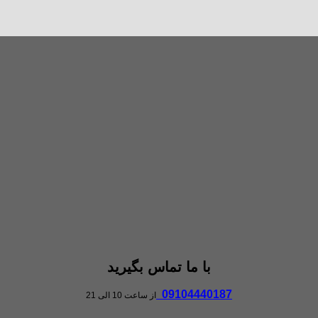
با ما تماس بگیرید
09104440187
از ساعت 10 الی 21