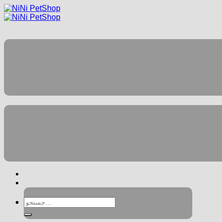
جستجو
برای: