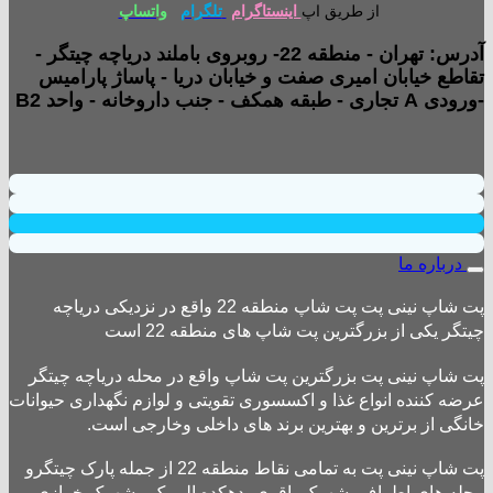
از طریق اپ
اینستاگرام
تلگرام
واتساپ
آدرس: تهران - منطقه 22- روبروی باملند دریاچه چیتگر -
تقاطع خیابان امیری صفت و خیابان دریا - پاساژ پارامیس
-ورودی A تجاری - طبقه همکف - جنب داروخانه - واحد B2
درباره ما
پت شاپ نینی پت پت شاپ منطقه 22 واقع در نزدیکی دریاچه
چیتگر یکی از بزرگترین پت شاپ های منطقه 22 است
پت شاپ نینی پت بزرگترین پت شاپ واقع در محله دریاچه چیتگر
عرضه کننده انواع غذا و اکسسوری تقویتی و لوازم نگهداری حیوانات
خانگی از برترین و بهترین برند های داخلی وخارجی است.
پت شاپ نینی پت به تمامی نقاط منطقه 22 از جمله پارک چیتگرو
محله های اطراف ،شهرک باقری، دهکده المپیک ، شهرک خرازی،