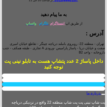
از ساعت 10 الی 21
به ما پیام دهید
از طریق اپ
اینستاگرام
تلگرام
واتساپ
آدرس :
تهران - منطقه 22- روبروی باملند دریاچه چیتگر - تقاطع خیابان امیری
صفت و خیابان دریا - پاساژ پارامیس -ورودی A تجاری -
طبقه همکف - جنب
داروخانه - واحد B2
داخل پاساژ 2 عدد پتشاپ هست به تابلو نینی پت
توجه کنید
درباره ما
پت شاپ نینی پت پت شاپ منطقه 22 واقع در نزدیکی دریاچه