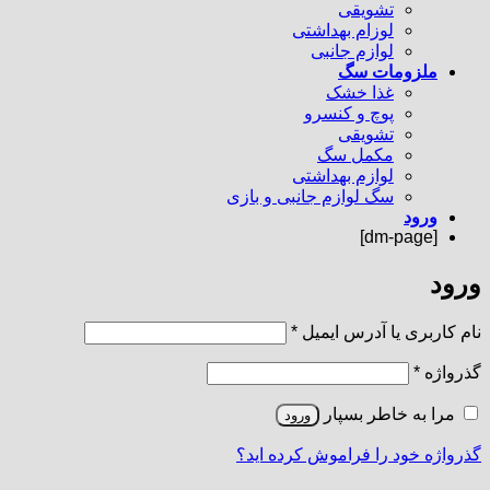
تشویقی
لوزام بهداشتی
لوازم جانبی
ملزومات سگ
غذا خشک
پوچ و کنسرو
تشویقی
مکمل سگ
لوازم بهداشتی
سگ لوازم جانبی و بازی
ورود
[dm-page]
ورود
الزامی
نام کاربری یا آدرس ایمیل
*
الزامی
گذرواژه
*
مرا به خاطر بسپار
ورود
گذرواژه خود را فراموش کرده اید؟