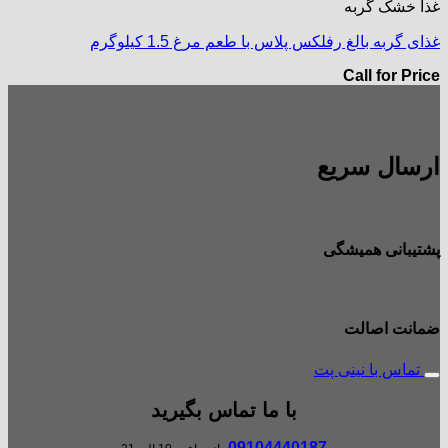
غذا خشک گربه
غذای گربه بالغ رفلکس پلاس با طعم مرغ 1.5 کیلوگرم
Call for Price
ارسال سریع
پشتیبانی همیشگی
ضمانت اصالت
تماس با نینی پت
با ما تماس بگیرید
09104440187