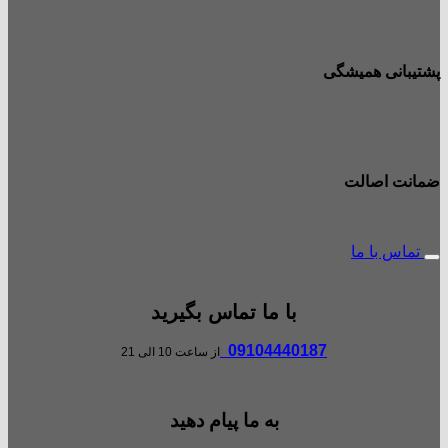
پشتیبانی همیشگی
ضمانت اصالت
تماس با ما
با ما تماس بگیرید
09104440187
از ساعت 10 الی 21
به ما پیام دهید