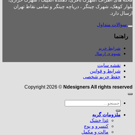
بلوار کوهک، شهرک چیتگر ، دریاچه چیتگر و تمامی نقاط تهران
ارسال دارد.
سوالات متداول
راهنما
شرایط خرید
شیوه ی ارسال
نقشه سایت
شرایط و قوانین
حفظ حریم شخصی
Copyright 2026 ©
Ndesigners All rights reserved
جستجو
برای:
ملزومات گربه
غذا خشک
کنسرو و پوچ
مالت و مکمل