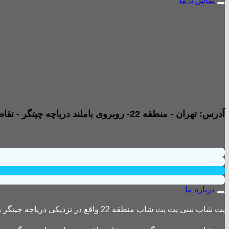
تماس با ما
آدرس: تهران - منطقه 22- روبروی باملند دریاچه چیتگر - تقاطع خیابان امیری صفت و خیابان دریا - پاساژ پارامیس -ورودی A تجاری - طبقه همکف - جنب داروخانه - واحد B2
درباره ما
پت شاپ نینی پت پت شاپ منطقه 22 واقع در نزدیکی دریاچه چیتگر یکی از بزرگترین پت شاپ های منطقه 22 است