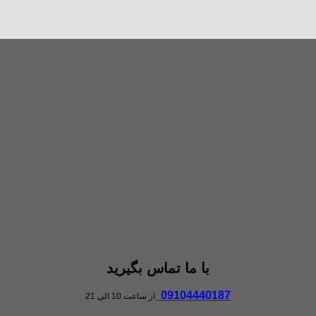
با ما تماس بگیرید
09104440187
از ساعت 10 الی 21