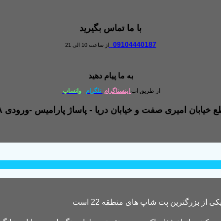
با ما تماس بگیرید
09104440187
از ساعت 10 الی 21
به ما پیام دهید
از طریق اپ
اینستاگرام
تلگرام
واتساپ