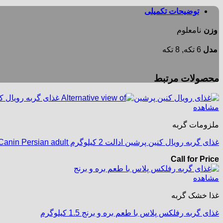
در
90
توضیحات تکمیلی
حیوانات
عدد
وزن
نامعلوم
مدل
6 تکه, 8 تکه
محصولات مرتبط
مشاهده
ملزومات گربه
غذای گربه رویال کنین پرشین ادالت 2 کیلوگرم Royal Canin Persian adult
Call for Price
مشاهده
غذا خشک گربه
غذای گربه رفلکس پلاس با طعم بره و برنج 1.5 کیلوگرم