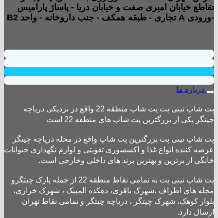
تقاطع خیابان امیری صفت و خیابان دریا - پاساژ پارامیس
-ورودی A تجاری - طبقه همکف - جنب داروخانه - واحد B2
درباره ما
پت شاپ نینی پت پت شاپ منطقه 22 واقع در نزدیکی دریاچه
چیتگر یکی از بزرگترین پت شاپ های منطقه 22 است
پت شاپ نینی پت بزرگترین پت شاپ واقع در محله دریاچه چیتگر
عرضه کننده انواع غذا و اکسسوری تقویتی و لوازم نگهداری حیوانات
خانگی از برترین و بهترین برند های داخلی وخارجی است.
پت شاپ نینی پت به تمامی نقاط منطقه 22 از جمله پارک چیتگرو
محله های اطراف ،شهرک باقری، دهکده المپیک ، شهرک خرازی،
بلوار کوهک، شهرک چیتگر ، دریاچه چیتگر و تمامی نقاط تهران
ارسال دارد.