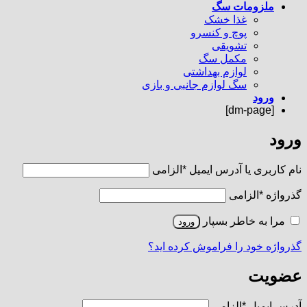
ملزومات سگ
غذا خشک
پوچ و کنسرو
تشویقی
مکمل سگ
لوازم بهداشتی
سگ لوازم جانبی و بازی
ورود
[dm-page]
ورود
نام کاربری یا آدرس ایمیل
*
الزامی
گذرواژه
*
الزامی
مرا به خاطر بسپار
ورود
گذرواژه خود را فراموش کرده اید؟
عضویت
آدرس ایمیل
*
الزامی