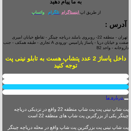
به ما پیام دهید
از طریق اپ
اینستاگرام
تلگرام
واتساپ
آدرس :
تهران - منطقه 22- روبروی باملند دریاچه چیتگر - تقاطع خیابان امیری
صفت و خیابان دریا - پاساژ پارامیس -ورودی A تجاری -
طبقه همکف - جنب
داروخانه - واحد B2
داخل پاساژ 2 عدد پتشاپ هست به تابلو نینی پت
توجه کنید
درباره ما
پت شاپ نینی پت پت شاپ منطقه 22 واقع در نزدیکی دریاچه
چیتگر یکی از بزرگترین پت شاپ های منطقه 22 است
پت شاپ نینی پت بزرگترین پت شاپ واقع در محله دریاچه چیتگر