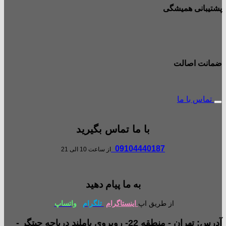
پشتیبانی همیشگی
ضمانت اصالت
تماس با ما
با ما تماس بگیرید
09104440187
از ساعت 10 الی 21
به ما پیام دهید
از طریق اپ
اینستاگرام
تلگرام
واتساپ
آدرس: تهران - منطقه 22- روبروی باملند دریاچه چیتگر -