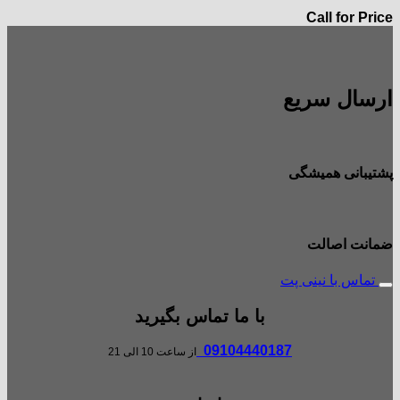
Call for Price
ارسال سریع
پشتیبانی همیشگی
ضمانت اصالت
تماس با نینی پت
با ما تماس بگیرید
09104440187
از ساعت 10 الی 21