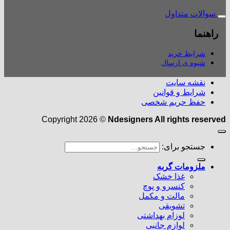
سوالات متداول
راهنما
شرایط خرید
شیوه ی ارسال
نقشه سایت
شرایط و قوانین
حفظ حریم شخصی
Copyright 2026 ©
Ndesigners All rights reserved
جستجو برای:
ملزومات گربه
غذا خشک
کنسرو و پوچ
مالت و مکمل
تشویقی
لوزام بهداشتی
لوازم جانبی