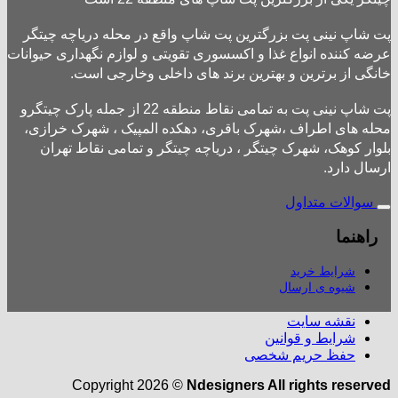
پت شاپ نینی پت بزرگترین پت شاپ واقع در محله دریاچه چیتگر
عرضه کننده انواع غذا و اکسسوری تقویتی و لوازم نگهداری حیوانات
خانگی از برترین و بهترین برند های داخلی وخارجی است.
پت شاپ نینی پت به تمامی نقاط منطقه 22 از جمله پارک چیتگرو
محله های اطراف ،شهرک باقری، دهکده المپیک ، شهرک خرازی،
بلوار کوهک، شهرک چیتگر ، دریاچه چیتگر و تمامی نقاط تهران
ارسال دارد.
سوالات متداول
راهنما
شرایط خرید
شیوه ی ارسال
نقشه سایت
شرایط و قوانین
حفظ حریم شخصی
Copyright 2026 ©
Ndesigners All rights reserved