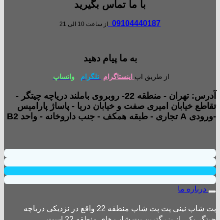
با ما تماس بگیرید
09104440187
از ساعت 10 الی 21
به ما پیام دهید
از طریق اپ
اینستاگرام
تلگرام
واتساپ
آدرس: تهران - منطقه 22- روبروی باملند دریاچه چیتگر -
تقاطع خیابان امیری صفت و خیابان دریا - پاساژ پارامیس
-ورودی A تجاری - طبقه همکف - جنب داروخانه - واحد B2
درباره ما
پت شاپ نینی پت پت شاپ منطقه 22 واقع در نزدیکی دریاچه
چیتگر یکی از بزرگترین پت شاپ های منطقه 22 است