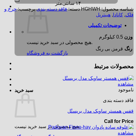
۱۴ سانتی‌متر
شناسه محصول:
HGHWH
دسته:
فاقد دسته بندی
برچسب:
چرخ و
فلک
,
کانادا
,
هبیتریل
توضیحات تکمیلی
وزن
0.5 کیلوگرم
هیچ محصولی در سبد خرید نیست.
رنگ
قرمز, بی رنگ
بازگشت به فروشگاه
محصولات مرتبط
مشاهده
ناموجود
سبد خرید
فاقد دسته بندی
قفس همستر ساویک مدل بریستُل
Call for Price
هیچ محصولی در سبد خرید نیست.
مشاهده