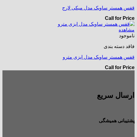
قفس همستر ساویک مدل میکی لارج
Call for Price
مشاهده
ناموجود
فاقد دسته بندی
قفس همستر ساویک مدل ایزی مترو
Call for Price
ارسال سریع
پشتیبانی همیشگی