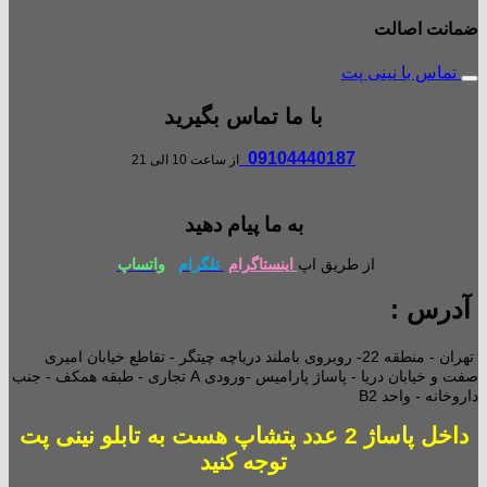
ضمانت اصالت
تماس با نینی پت
با ما تماس بگیرید
09104440187
از ساعت 10 الی 21
به ما پیام دهید
از طریق اپ
اینستاگرام
تلگرام
واتساپ
آدرس :
تهران - منطقه 22- روبروی باملند دریاچه چیتگر - تقاطع خیابان امیری
صفت و خیابان دریا - پاساژ پارامیس -ورودی A تجاری -
طبقه همکف - جنب
داروخانه - واحد B2
داخل پاساژ 2 عدد پتشاپ هست به تابلو نینی پت
توجه کنید