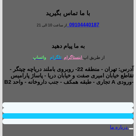
با ما تماس بگیرید
09104440187
از ساعت 10 الی 21
به ما پیام دهید
از طریق اپ
اینستاگرام
تلگرام
واتساپ
آدرس: تهران - منطقه 22- روبروی باملند دریاچه چیتگر -
تقاطع خیابان امیری صفت و خیابان دریا - پاساژ پارامیس
-ورودی A تجاری - طبقه همکف - جنب داروخانه - واحد B2
درباره ما