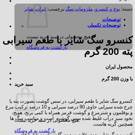
دسته:
پوچ و کنسرو
,
ملزومات سگ
برچسب:
ایران
,
شایر
توضیحات
توضیحات تکمیلی
هیچ محصولی در سبد خرید نیست.
کنسرو سگ شایر با طعم سیرابی
بازگشت به فروشگاه
پته 200 گرم
محصول ایران
با وزن 200 گرم
سبد خرید
کنسرو سگ شایر با طعم سیرابی، در سس گوشت بصورت پته یا
چرخ شده سیرابی حاوی 90 درصد سیرابی و 10 درصد ترکیب مرغ
و بوقلمون و شترمرغ و گوشت قرمز همراه با کمی برنج، هویج،
نخود سبز درآب غلیظ شده سس گوشت است و مناسب سگ ها
هیچ محصولی در سبد خرید نیست.
همچنین گربه هاست.
بازگشت به فروشگاه
کنسرو سگ شایر بدون غلات و بدون گلوتن است تا از ایجاد