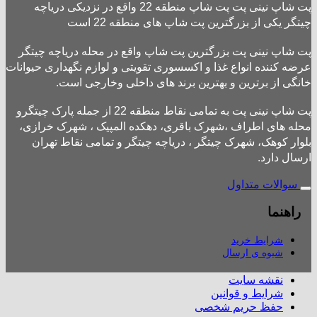
پت شاپ نینی پت پت شاپ منطقه 22 واقع در نزدیکی دریاچه
چیتگر یکی از بزرگترین پت شاپ های منطقه 22 است
پت شاپ نینی پت بزرگترین پت شاپ واقع در محله دریاچه چیتگر
عرضه کننده انواع غذا و اکسسوری تقویتی و لوازم نگهداری حیوانات
خانگی از برترین و بهترین برند های داخلی وخارجی است.
پت شاپ نینی پت به تمامی نقاط منطقه 22 از جمله پارک چیتگرو
محله های اطراف ،شهرک باقری، دهکده المپیک ، شهرک خرازی،
بلوار کوهک، شهرک چیتگر ، دریاچه چیتگر و تمامی نقاط تهران
ارسال دارد.
سوالات متداول
راهنما
شرایط خرید
شیوه ی ارسال
نقشه سایت
شرایط و قوانین
حفظ حریم شخصی