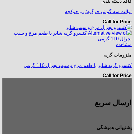
فاقد دسته بندی
توالت سه گوش خرگوش و خوکچه
Call for Price
مشاهده
ملزومات گربه
کنسرو گربه شایر با طعم مرغ و سیب نچرال 110 گرمی
Call for Price
ارسال سریع
پشتیبانی همیشگی