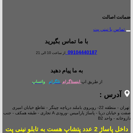
ضمانت اصالت
تماس با نینی پت
با ما تماس بگیرید
09104440187
از ساعت 10 الی 21
به ما پیام دهید
از طریق اپ
اینستاگرام
تلگرام
واتساپ
آدرس :
تهران - منطقه 22- روبروی باملند دریاچه چیتگر - تقاطع خیابان امیری
صفت و خیابان دریا - پاساژ پارامیس -ورودی A تجاری -
طبقه همکف - جنب
داروخانه - واحد B2
داخل پاساژ 2 عدد پتشاپ هست به تابلو نینی پت