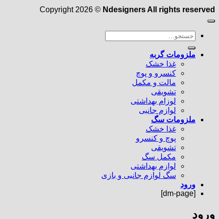
Copyright 2026 ©
Ndesigners All rights reserved
جستجو
برای:
ملزومات گربه
غذا خشک
کنسرو و پوچ
مالت و مکمل
تشویقی
لوزام بهداشتی
لوازم جانبی
ملزومات سگ
غذا خشک
پوچ و کنسرو
تشویقی
مکمل سگ
لوازم بهداشتی
سگ لوازم جانبی و بازی
ورود
[dm-page]
ورود