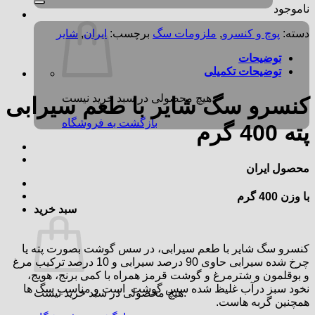
ناموجود
دسته:
پوچ و کنسرو
,
ملزومات سگ
برچسب:
ایران
,
شایر
توضیحات
توضیحات تکمیلی
هیچ محصولی در سبد خرید نیست.
کنسرو سگ شایر با طعم سیرابی
بازگشت به فروشگاه
پته 400 گرم
محصول ایران
با وزن 400 گرم
سبد خرید
کنسرو سگ شایر با طعم سیرابی، در سس گوشت بصورت پته یا
چرخ شده سیرابی حاوی 90 درصد سیرابی و 10 درصد ترکیب مرغ
و بوقلمون و شترمرغ و گوشت قرمز همراه با کمی برنج، هویج،
نخود سبز درآب غلیظ شده سس گوشت است و مناسب سگ ها
هیچ محصولی در سبد خرید نیست.
همچنین گربه هاست.