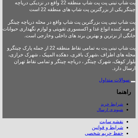
پت شاپ نینی پت پت شاپ منطقه 22 واقع در نزدیکی دریاچه
چیتگر یکی از بزرگترین پت شاپ های منطقه 22 است
پت شاپ نینی پت بزرگترین پت شاپ واقع در محله دریاچه چیتگر
عرضه کننده انواع غذا و اکسسوری تقویتی و لوازم نگهداری حیوانات
خانگی از برترین و بهترین برند های داخلی وخارجی است.
پت شاپ نینی پت به تمامی نقاط منطقه 22 از جمله پارک چیتگرو
محله های اطراف ،شهرک باقری، دهکده المپیک ، شهرک خرازی،
بلوار کوهک، شهرک چیتگر ، دریاچه چیتگر و تمامی نقاط تهران
ارسال دارد.
سوالات متداول
راهنما
شرایط خرید
شیوه ی ارسال
نقشه سایت
شرایط و قوانین
حفظ حریم شخصی