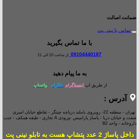
ضمانت اصالت
تماس با نینی پت
با ما تماس بگیرید
09104440187
از ساعت 10 الی 21
به ما پیام دهید
از طریق اپ
اینستاگرام
تلگرام
واتساپ
آدرس :
تهران - منطقه 22- روبروی باملند دریاچه چیتگر - تقاطع خیابان امیری
صفت و خیابان دریا - پاساژ پارامیس -ورودی A تجاری -
طبقه همکف - جنب
داروخانه - واحد B2
داخل پاساژ 2 عدد پتشاپ هست به تابلو نینی پت