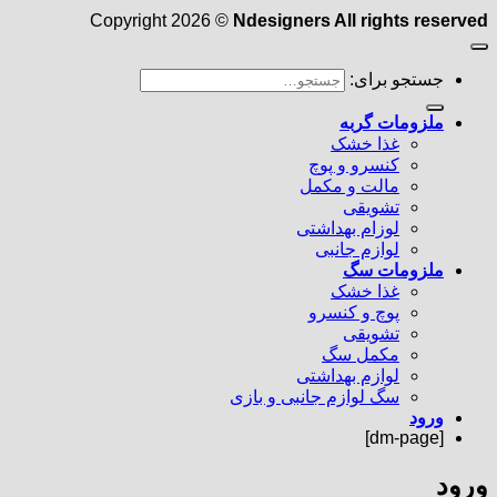
Copyright 2026 ©
Ndesigners All rights reserved
جستجو برای:
ملزومات گربه
غذا خشک
کنسرو و پوچ
مالت و مکمل
تشویقی
لوزام بهداشتی
لوازم جانبی
ملزومات سگ
غذا خشک
پوچ و کنسرو
تشویقی
مکمل سگ
لوازم بهداشتی
سگ لوازم جانبی و بازی
ورود
[dm-page]
ورود