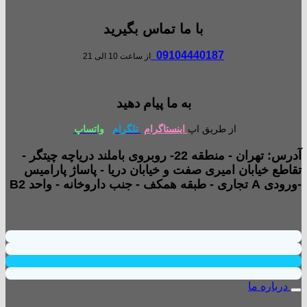
با ما تماس بگیرید
09104440187
از ساعت 10 الی 21
به ما پیام دهید
از طریق اپ
اینستاگرام
تلگرام
واتساپ
آدرس: تهران - منطقه 22- روبروی باملند دریاچه چیتگر -
تقاطع خیابان امیری صفت و خیابان دریا - پاساژ پارامیس
-ورودی A تجاری - طبقه همکف - جنب داروخانه - واحد B2
درباره ما