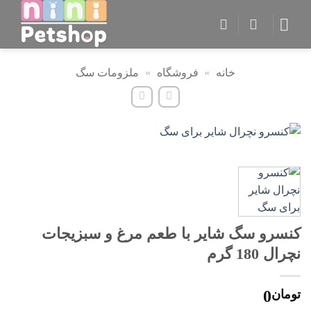
Ski
t
conten
خانه
»
فروشگاه
»
ملزومات سگ
کنسرو سگ شایر با طعم مرغ و سبزیجات
نچرال 180 گرم
تومان
0