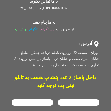
با ما تماس بگیرید
09104440187
از ساعت 10 الی 21
به ما پیام دهید
از طریق اپ
اینستاگرام
تلگرام
واتساپ
آدرس :
تهران - منطقه 22- روبروی باملند دریاچه چیتگر - تقاطع
خیابان امیری صفت و خیابان دریا - پاساژ پارامیس -ورودی A
تجاری -
طبقه همکف - جنب داروخانه - واحد B2
داخل پاساژ 2 عدد پتشاپ هست به تابلو
نینی پت توجه کنید