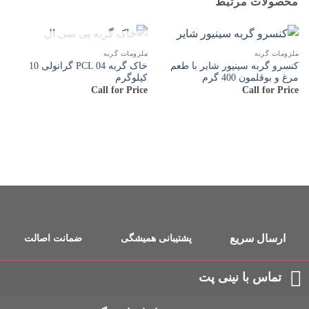
محصولات مرتبط
ناموجود
ملزومات گربه
ملزومات گربه
کنسرو گربه سینیور شایر با طعم
خاک گربه PCL 04 گرانولی 10
مرغ و بوقلمون 400 گرم
کیلوگرم
Call for Price
Call for Price
ارسال سریع
پشتیبانی همیشگی
ضمانت اصالت
تماس با نینی پت