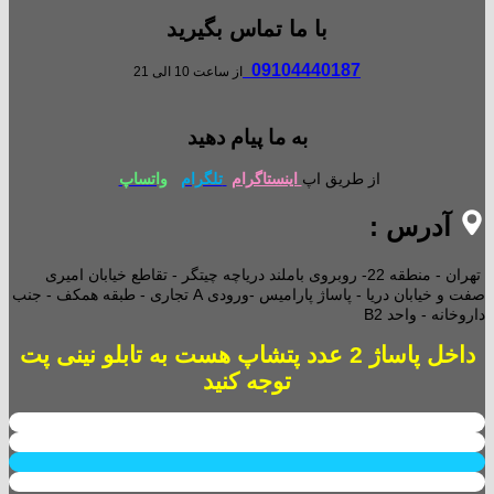
با ما تماس بگیرید
09104440187
از ساعت 10 الی 21
به ما پیام دهید
از طریق اپ
اینستاگرام
تلگرام
واتساپ
آدرس :
تهران - منطقه 22- روبروی باملند دریاچه چیتگر - تقاطع خیابان امیری
صفت و خیابان دریا - پاساژ پارامیس -ورودی A تجاری -
طبقه همکف - جنب
داروخانه - واحد B2
داخل پاساژ 2 عدد پتشاپ هست به تابلو نینی پت
توجه کنید