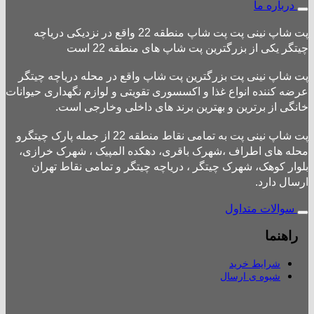
درباره ما
پت شاپ نینی پت پت شاپ منطقه 22 واقع در نزدیکی دریاچه
چیتگر یکی از بزرگترین پت شاپ های منطقه 22 است
پت شاپ نینی پت بزرگترین پت شاپ واقع در محله دریاچه چیتگر
عرضه کننده انواع غذا و اکسسوری تقویتی و لوازم نگهداری حیوانات
خانگی از برترین و بهترین برند های داخلی وخارجی است.
پت شاپ نینی پت به تمامی نقاط منطقه 22 از جمله پارک چیتگرو
محله های اطراف ،شهرک باقری، دهکده المپیک ، شهرک خرازی،
بلوار کوهک، شهرک چیتگر ، دریاچه چیتگر و تمامی نقاط تهران
ارسال دارد.
سوالات متداول
راهنما
شرایط خرید
شیوه ی ارسال