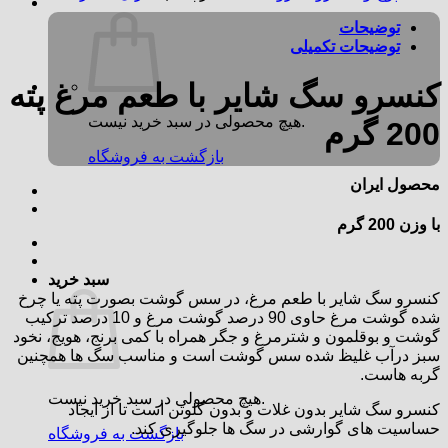
توضیحات
توضیحات تکمیلی
کنسرو سگ شایر با طعم مرغ پته
هیچ محصولی در سبد خرید نیست.
200 گرم
بازگشت به فروشگاه
محصول ایران
با وزن 200 گرم
سبد خرید
کنسرو سگ شایر با طعم مرغ، در سس گوشت بصورت پته یا چرخ
شده گوشت مرغ حاوی 90 درصد گوشت مرغ و 10 درصد ترکیب
گوشت و بوقلمون و شترمرغ و جگر همراه با کمی برنج، هویج، نخود
سبز درآب غلیظ شده سس گوشت است و مناسب سگ ها همچنین
گربه هاست.
هیچ محصولی در سبد خرید نیست.
کنسرو سگ شایر بدون غلات و بدون گلوتن است تا از ایجاد
حساسیت های گوارشی در سگ ها جلوگیری کند.
بازگشت به فروشگاه