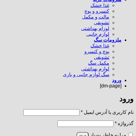
غذا خشک
کنسرو و پوچ
مالت و مکمل
تشویقی
لوزام بهداشتی
لوازم جانبی
ملزومات سگ
غذا خشک
پوچ و کنسرو
تشویقی
مکمل سگ
لوازم بهداشتی
سگ لوازم جانبی و بازی
ورود
[dm-page]
ورود
الزامی
نام کاربری یا آدرس ایمیل
*
الزامی
گذرواژه
*
مرا به خاطر بسپار
ورود