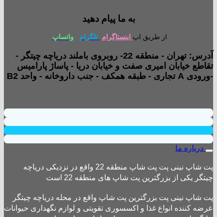
به ما پیام دهید
از طریق اپ
اینستاگرام
تلگرام
واتساپ
آدرس: تهران - منطقه 22- روبروی باملند دریاچه چیتگر -
تقاطع خیابان امیری صفت و خیابان دریا - پاساژ پارامیس
-ورودی A تجاری - طبقه همکف - جنب داروخانه - واحد B2
درباره ما
پت شاپ نینی پت پت شاپ منطقه 22 واقع در نزدیکی دریاچه
چیتگر یکی از بزرگترین پت شاپ های منطقه 22 است
پت شاپ نینی پت بزرگترین پت شاپ واقع در محله دریاچه چیتگر
عرضه کننده انواع غذا و اکسسوری تقویتی و لوازم نگهداری حیوانات