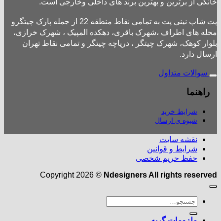
خانگی از برترین و بهترین برند های داخلی وخارجی است.
پت شاپ نینی پت به تمامی نقاط منطقه 22 از جمله پارک چیتگرو
محله های اطراف ،شهرک باقری، دهکده المپیک ، شهرک خرازی،
بلوار کوهک، شهرک چیتگر ، دریاچه چیتگر و تمامی نقاط تهران
ارسال دارد.
سوالات متداول
راهنما
شرایط خرید
شیوه ی ارسال
نقشه سایت
شرایط و قوانین
حفظ حریم شخصی
Copyright 2026 ©
Ndesigners All rights reserved
جستجو
برای:
ملزومات گربه