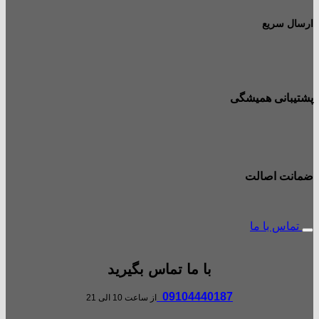
ارسال سریع
پشتیبانی همیشگی
ضمانت اصالت
تماس با ما
با ما تماس بگیرید
09104440187
از ساعت 10 الی 21