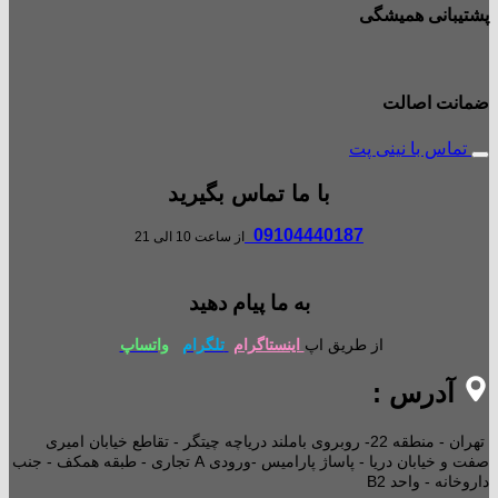
پشتیبانی همیشگی
ضمانت اصالت
تماس با نینی پت
با ما تماس بگیرید
09104440187
از ساعت 10 الی 21
به ما پیام دهید
از طریق اپ
اینستاگرام
تلگرام
واتساپ
آدرس :
تهران - منطقه 22- روبروی باملند دریاچه چیتگر - تقاطع خیابان امیری
صفت و خیابان دریا - پاساژ پارامیس -ورودی A تجاری -
طبقه همکف - جنب
داروخانه - واحد B2