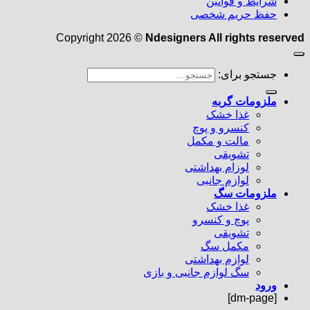
شرایط و قوانین
حفظ حریم شخصی
Copyright 2026 ©
Ndesigners All rights reserved
جستجو برای:
ملزومات گربه
غذا خشک
کنسرو و پوچ
مالت و مکمل
تشویقی
لوزام بهداشتی
لوازم جانبی
ملزومات سگ
غذا خشک
پوچ و کنسرو
تشویقی
مکمل سگ
لوازم بهداشتی
سگ لوازم جانبی و بازی
ورود
[dm-page]