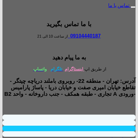
تماس با ما
با ما تماس بگیرید
09104440187
از ساعت 10 الی 21
به ما پیام دهید
از طریق اپ
اینستاگرام
تلگرام
واتساپ
آدرس: تهران - منطقه 22- روبروی باملند دریاچه چیتگر -
تقاطع خیابان امیری صفت و خیابان دریا - پاساژ پارامیس
-ورودی A تجاری - طبقه همکف - جنب داروخانه - واحد B2