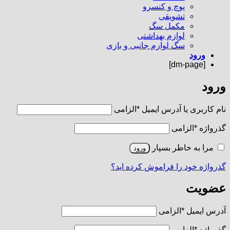
پوچ و کنسرو
تشویقی
مکمل سگ
لوازم بهداشتی
سگ لوازم جانبی و بازی
ورود
[dm-page]
ورود
نام کاربری یا آدرس ایمیل
*
الزامی
گذرواژه
*
الزامی
مرا به خاطر بسپار
ورود
گذرواژه خود را فراموش کرده اید؟
عضویت
آدرس ایمیل
*
الزامی
گذرواژه
*
الزامی