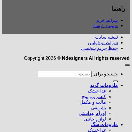
راهنما
شرایط خرید
شیوه ی ارسال
نقشه سایت
شرایط و قوانین
حفظ حریم شخصی
Copyright 2026 ©
Ndesigners All rights reserved
جستجو برای:
ملزومات گربه
غذا خشک
کنسرو و پوچ
مالت و مکمل
تشویقی
لوزام بهداشتی
لوازم جانبی
ملزومات سگ
غذا خشک