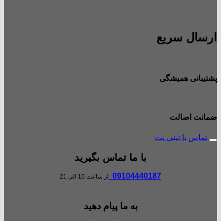
ارسال سریع
پشتیبانی همیشگی
ضمانت اصالت
تماس با نینی پت
با ما تماس بگیرید
09104440187
از ساعت 10 الی 21
به ما پیام دهید