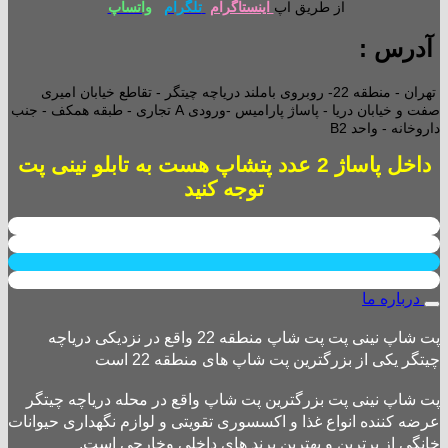
از طریق اپ
اینستاگرام
تلگرام
واتساپ
آدرس :
تهران - منطقه 22- روبروی باملند دریاچه چیتگر - تقاطع خیابان امیری
صفت و خیابان دریا - پاساژ پارامیس -ورودی A تجاری -
طبقه همکف - جنب
داروخانه - واحد B2
داخل پاساژ 2 عدد پتشاپ هست به تابلو نینی پت
توجه کنید
درباره ما
پت شاپ نینی پت پت شاپ منطقه 22 واقع در نزدیکی دریاچه
چیتگر یکی از بزرگترین پت شاپ های منطقه 22 است
پت شاپ نینی پت بزرگترین پت شاپ واقع در محله دریاچه چیتگر
عرضه کننده انواع غذا و اکسسوری تقویتی و لوازم نگهداری حیوانات
خانگی از برترین و بهترین برند های داخلی وخارجی است.