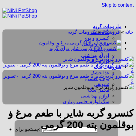
Skip to content
ملزومات گربه
خانه
»
فروشگاه
»
ملزومات گربه
غذا خشک
کنسرو و پوچ
مالت و مکمل
تشویقی
لوزام بهداشتی
لوازم جانبی
ملزومات سگ
غذا خشک
پوچ و کنسرو
تشویقی
مکمل سگ
لوازم بهداشتی
سگ لوازم جانبی و بازی
کنسرو گربه شایر با طعم مرغ و
بوقلمون پته 200 گرمی
جستجو برای: