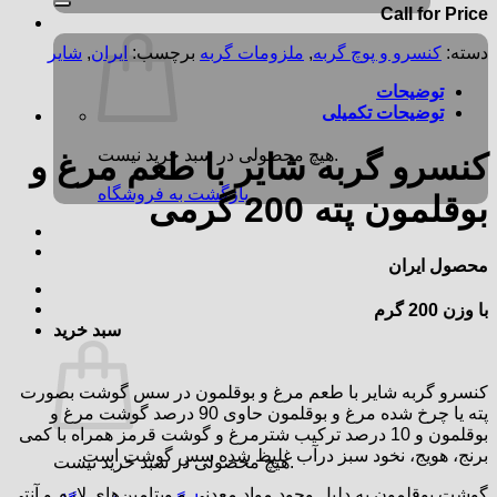
Call for Price
دسته:
کنسرو و پوچ گربه
,
ملزومات گربه
برچسب:
ایران
,
شایر
توضیحات
توضیحات تکمیلی
هیچ محصولی در سبد خرید نیست.
کنسرو گربه شایر با طعم مرغ و
بازگشت به فروشگاه
بوقلمون پته 200 گرمی
محصول ایران
با وزن 200 گرم
سبد خرید
کنسرو گربه شایر با طعم مرغ و بوقلمون در سس گوشت بصورت
پته یا چرخ شده مرغ و بوقلمون حاوی 90 درصد گوشت مرغ و
بوقلمون و 10 درصد ترکیب شترمرغ و گوشت قرمز همراه با کمی
برنج، هویج، نخود سبز درآب غلیظ شده سس گوشت است.
هیچ محصولی در سبد خرید نیست.
گوشت بوقلمون به دلیل وجود مواد معدنی و ویتامین‌های لازم و آنتی