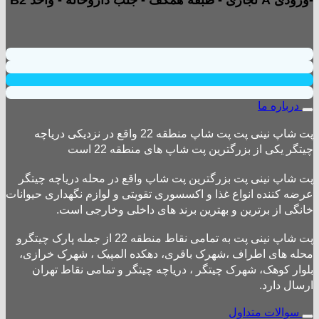
-ورودی A تجاری - طبقه همکف - جنب داروخانه - واحد B2
درباره ما
پت شاپ نینی پت پت شاپ منطقه 22 واقع در نزدیکی دریاچه
چیتگر یکی از بزرگترین پت شاپ های منطقه 22 است
پت شاپ نینی پت بزرگترین پت شاپ واقع در محله دریاچه چیتگر
عرضه کننده انواع غذا و اکسسوری تقویتی و لوازم نگهداری حیوانات
خانگی از برترین و بهترین برند های داخلی وخارجی است.
پت شاپ نینی پت به تمامی نقاط منطقه 22 از جمله پارک چیتگرو
محله های اطراف ،شهرک باقری، دهکده المپیک ، شهرک خرازی،
بلوار کوهک، شهرک چیتگر ، دریاچه چیتگر و تمامی نقاط تهران
ارسال دارد.
سوالات متداول