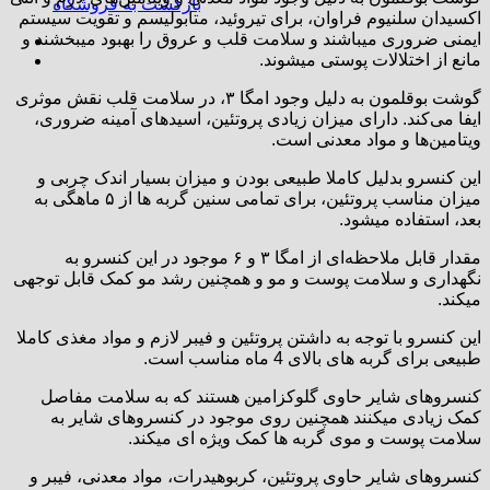
بازگشت به فروشگاه
اکسیدان سلنیوم فراوان، برای تیروئید، متابولیسم و تقویت سیستم
ایمنی ضروری میباشند و سلامت قلب و عروق را بهبود میبخشند و
مانع از اختلالات پوستی میشوند.
گوشت بوقلمون به دلیل وجود امگا ۳، در سلامت قلب نقش موثری
ایفا می‌کند. دارای میزان زیادی پروتئین، اسیدهای آمینه ضروری،
ویتامین‌ها و مواد معدنی است.
این کنسرو بدلیل کاملا طبیعی بودن و میزان بسیار اندک چربی و
میزان مناسب پروتئین، برای تمامی سنین گربه ها از ۵ ماهگی به
بعد، استفاده میشود.
مقدار قابل ملاحظه‌ای از امگا ۳ و ۶ موجود در این کنسرو به
نگهداری و سلامت پوست و مو و همچنین رشد مو کمک قابل توجهی
میکند.
این کنسرو با توجه به داشتن پروتئین و فیبر لازم و مواد مغذی کاملا
طبیعی برای گربه های بالای 4 ماه مناسب است.
کنسروهای شایر حاوی گلوکزامین هستند که به سلامت مفاصل
کمک زیادی میکنند همچنین روی موجود در کنسروهای شایر به
سلامت پوست و موی گربه ها کمک ویژه ای میکند.
کنسروهای شایر حاوی پروتئین، کربوهیدرات، مواد معدنی، فیبر و