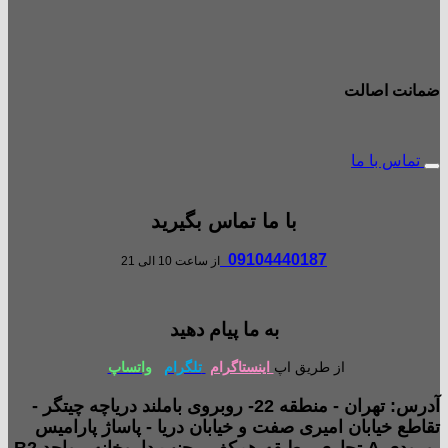
ضمانت اصالت
تماس با ما
با ما تماس بگیرید
09104440187
از ساعت 10 الی 21
به ما پیام دهید
از طریق اپ
اینستاگرام
تلگرام
واتساپ
آدرس: تهران - منطقه 22- روبروی باملند دریاچه چیتگر -
تقاطع خیابان امیری صفت و خیابان دریا - پاساژ پارامیس