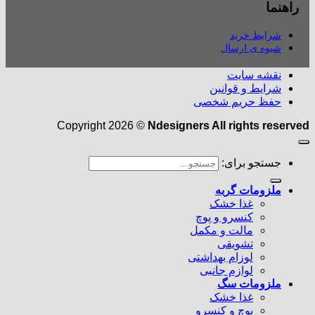
راهنما
شرایط خرید
شیوه ی ارسال
نقشه سایت
شرایط و قوانین
حفظ حریم شخصی
Copyright 2026 ©
Ndesigners All rights reserved
جستجو برای:
ملزومات گربه
غذا خشک
کنسرو و پوچ
مالت و مکمل
تشویقی
لوزام بهداشتی
لوازم جانبی
ملزومات سگ
غذا خشک
پوچ و کنسرو