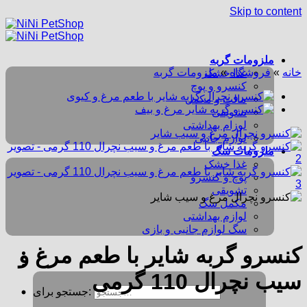
Skip to content
ملزومات گربه
خانه
»
فروشگاه
»
ملزومات گربه
غذا خشک
کنسرو و پوچ
مالت و مکمل
تشویقی
لوزام بهداشتی
لوازم جانبی
ملزومات سگ
غذا خشک
پوچ و کنسرو
تشویقی
مکمل سگ
لوازم بهداشتی
سگ لوازم جانبی و بازی
کنسرو گربه شایر با طعم مرغ و
سیب نچرال 110 گرمی
جستجو برای: