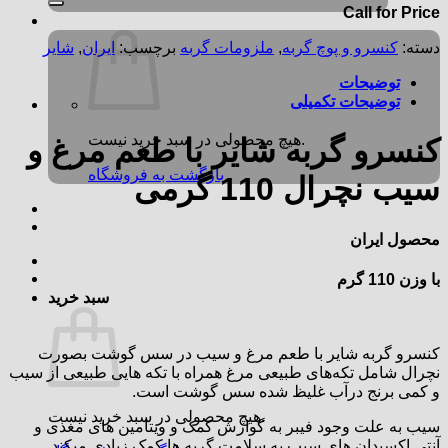
Call for Price
دسته:
کنسرو و پوچ گربه
,
ملزومات گربه
برچسب:
ایران
,
شایر
توضیحات
توضیحات تکمیلی
هیچ محصولی در سبد خرید نیست.
کنسرو گربه شایر با طعم مرغ و
بازگشت به فروشگاه
سیب نچرال 110 گرمی
محصول ایران
با وزن 110 گرم
سبد خرید
کنسرو گربه شایر با طعم مرغ و سیب در سس گوشت بصورت
نچرال شامل تکه‌های طبیعی مرغ همراه با تکه‌ هایی طبیعی از سیب
و کمی برنج درآب غلیظ شده سس گوشت است.
هیچ محصولی در سبد خرید نیست.
سیب به علت وجود فیبر به گوارش کمک و ویتامین های مغذی و
آنتی اکسیدان های سیب به سلامت گربه ها کمک زیادی میکند.