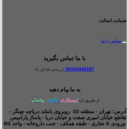
ضمانت اصالت
تماس با ما
با ما تماس بگیرید
09104440187
از ساعت 10 الی 21
به ما پیام دهید
از طریق اپ
اینستاگرام
تلگرام
واتساپ
آدرس: تهران - منطقه 22- روبروی باملند دریاچه چیتگر -
تقاطع خیابان امیری صفت و خیابان دریا - پاساژ پارامیس
-ورودی A تجاری - طبقه همکف - جنب داروخانه - واحد B2