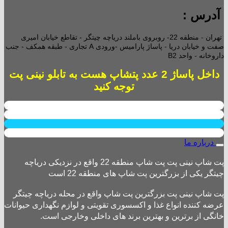
آدرس :
تهران - منطقه 22- روبروی باملند دریاچه چیتگر - تقاطع خیابان امیری
صفت و خیابان دریا - پاساژ پارامیس -ورودی A تجاری -
طبقه همکف - جنب
داروخانه - واحد B2
داخل پاساژ 2 عدد پتشاپ هست به تابلو نینی پت
توجه کنید
درباره ما
پت شاپ نینی پت پت شاپ منطقه 22 واقع در نزدیکی دریاچه
چیتگر یکی از بزرگترین پت شاپ های منطقه 22 است
پت شاپ نینی پت بزرگترین پت شاپ واقع در محله دریاچه چیتگر
عرضه کننده انواع غذا و اکسسوری تقویتی و لوازم نگهداری حیوانات
خانگی از برترین و بهترین برند های داخلی وخارجی است.