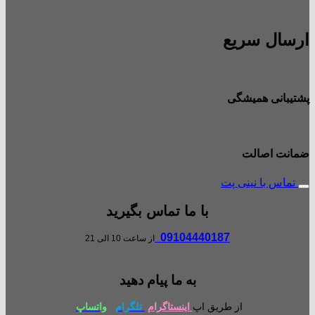
ارسال سریع
پشتیبانی همیشگی
ضمانت اصالت
تماس با نینی پت
با ما تماس بگیرید
09104440187
از ساعت 10 الی 21
به ما پیام دهید
از طریق اپ
اینستاگرام
تلگرام
واتساپ