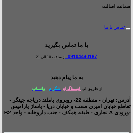
ضمانت اصالت
تماس با ما
با ما تماس بگیرید
09104440187
از ساعت 10 الی 21
به ما پیام دهید
از طریق اپ
اینستاگرام
تلگرام
واتساپ
آدرس: تهران - منطقه 22- روبروی باملند دریاچه چیتگر -
تقاطع خیابان امیری صفت و خیابان دریا - پاساژ پارامیس
-ورودی A تجاری - طبقه همکف - جنب داروخانه - واحد B2