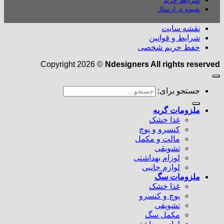
شیوه ی ارسال
نقشه سایت
شرایط و قوانین
حفظ حریم شخصی
Copyright 2026 ©
Ndesigners All rights reserved
جستجو برای:
ملزومات گربه
غذا خشک
کنسرو و پوچ
مالت و مکمل
تشویقی
لوزام بهداشتی
لوازم جانبی
ملزومات سگ
غذا خشک
پوچ و کنسرو
تشویقی
مکمل سگ