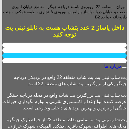
تهران - منطقه 22- روبروی باملند دریاچه چیتگر - تقاطع خیابان امیری
صفت و خیابان دریا - پاساژ پارامیس -ورودی A تجاری -
طبقه همکف - جنب
داروخانه - واحد B2
داخل پاساژ 2 عدد پتشاپ هست به تابلو نینی پت
توجه کنید
درباره ما
پت شاپ نینی پت پت شاپ منطقه 22 واقع در نزدیکی دریاچه
چیتگر یکی از بزرگترین پت شاپ های منطقه 22 است
پت شاپ نینی پت بزرگترین پت شاپ واقع در محله دریاچه چیتگر
عرضه کننده انواع غذا و اکسسوری تقویتی و لوازم نگهداری حیوانات
خانگی از برترین و بهترین برند های داخلی وخارجی است.
پت شاپ نینی پت به تمامی نقاط منطقه 22 از جمله پارک چیتگرو
محله های اطراف ،شهرک باقری، دهکده المپیک ، شهرک خرازی،