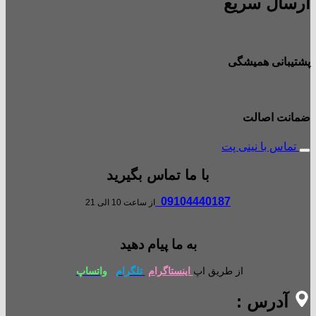
ارسال سریع
پشتیبانی همیشگی
ضمانت اصالت
تماس با نینی پت
با ما تماس بگیرید
09104440187
از ساعت 10 الی 21
به ما پیام دهید
از طریق اپ
اینستاگرام
تلگرام
واتساپ
آدرس :