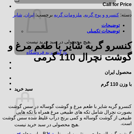
Call for Price
دسته:
کنسرو و پوچ گربه
,
ملزومات گربه
برچسب:
ایران
,
شایر
توضیحات
توضیحات تکمیلی
هیچ محصولی در سبد خرید نیست.
کنسرو گربه شایر با طعم مرغ و
بازگشت به فروشگاه
گوشت نچرال 110 گرمی
محصول ایران
با وزن 110 گرم
سبد خرید
کنسرو گربه شایر با طعم مرغ و گوشت گوساله در سس گوشت
بصورت نچرال شامل تکه‌ های طبیعی مرغ همراه با تکه‌ هایی
طبیعی از گوشت گوساله و کمی برنج درآب غلیظ شده سس گوشت
است.
هیچ محصولی در سبد خرید نیست.
گوشت گوساله حاوی پروتئین زیاد، ویتامین B1 و اسیدهای چرب