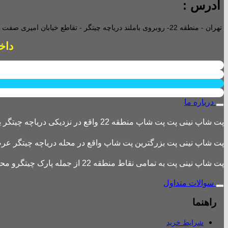
آدرس :
تهران - منطقه 22- روبروی باملند دریاچه چیتگر - تقاطع خیابان امیری صفت و خیابان دریا - پاساژ پارامیس -ورودی A تجاری -
داخل پاساژ 2 ع
درباره ما
پت شاپ نینی پت پت شاپ منطقه 22 واقع در نزدیکی دریاچه چیتگر یکی از بزرگترین پت شاپ های منطقه 22 است
پت شاپ نینی پت بزرگترین پت شاپ واقع در محله دریاچه چیتگر عرضه 
پت شاپ نینی پت به تمامی نقاط منطقه 22 از جمله پارک چیتگرو محله های اطراف ،شهرک باقری، دهکده المپیک ، شهرک خرازی، بلوار کوهک، شهرک چیتگر ، دریاچه چیتگر و تمامی نقاط تهران ارسال دارد.
سوالات متداول
راهنما
شرایط خرید