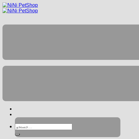
جستجو
برای: