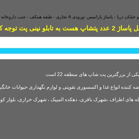
طبقه همکف - جنب داروخانه - و
دد پتشاپ هست به تابلو نینی پت توجه کنید
کننده انواع غذا و اکسسوری تقویتی و لوازم نگهداری حیوانات خانگی 