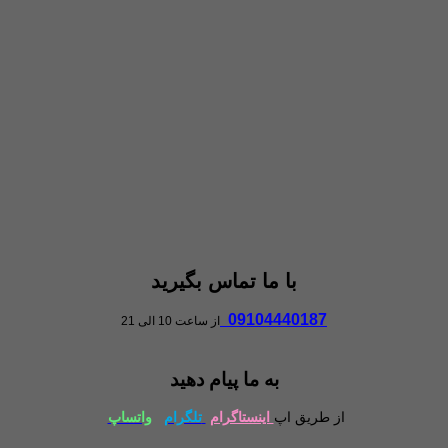
با ما تماس بگیرید
09104440187
از ساعت 10 الی 21
به ما پیام دهید
از طریق اپ
اینستاگرام
تلگرام
واتساپ