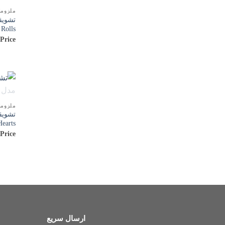
ملزوم
تشویق
 Rolls
 Price
ملزوم
تشویق
earts
 Price
ارسال سریع