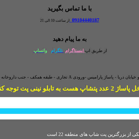
با ما تماس بگیرید
09104440187
از ساعت 10 الی 21
به ما پیام دهید
از طریق اپ
اینستاگرام
تلگرام
واتساپ
طبقه همکف - جنب داروخانه - و
2 عدد پتشاپ هست به تابلو نینی پت توجه کنید