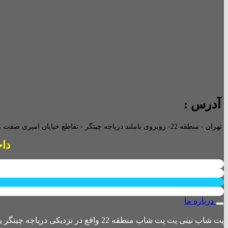
آدرس :
تهران - منطقه 22- روبروی باملند دریاچه چیتگر - تقاطع خیابان امیری صفت و خیابان دریا - پاساژ پارامیس -ورودی A تجاری -
داخل پاساژ 
درباره ما
پت شاپ نینی پت پت شاپ منطقه 22 واقع در نزدیکی دریاچه چیتگر یکی از بزرگترین پت شاپ های منطقه 22 است