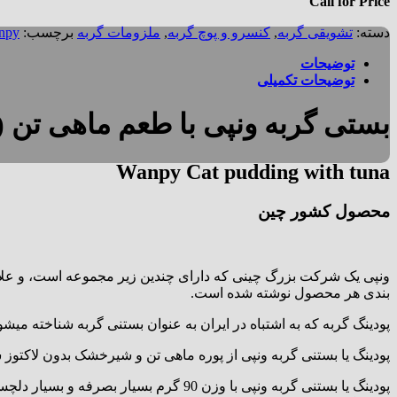
Call for Price
دسته:
تشویقی گربه
,
کنسرو و پوچ گربه
,
ملزومات گربه
برچسب:
npy
توضیحات
توضیحات تکمیلی
بستی گربه ونپی با طعم ماهی تن (پ
Wanpy Cat pudding with tuna
محصول کشور چین
بندی هر محصول نوشته شده است.
پودینگ گربه که به اشتباه در ایران به عنوان بستنی گربه شناخته می
پودینگ یا بستنی گربه ونپی از پوره ماهی تن و شیرخشک بدون لاکتوز 
پودینگ یا بستنی گربه ونپی با وزن 90 گر