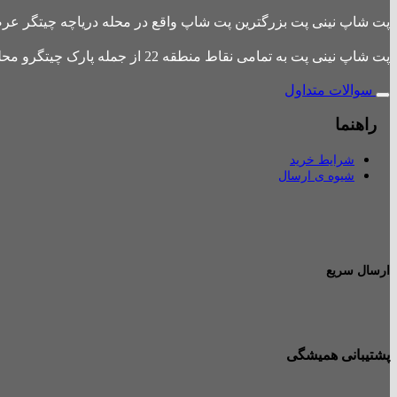
پت شاپ نینی پت بزرگترین پت شاپ واقع در محله دریاچه چیتگر عرضه 
پت شاپ نینی پت به تمامی نقاط منطقه 22 از جمله پارک چیتگرو محله های اطراف ،شهرک باقری، دهکده المپیک ، شهرک خرازی، بلوار کوهک، شهرک چیتگر ، دریاچه چیتگر و تمامی نقاط تهران ارسال دارد.
سوالات متداول
راهنما
شرایط خرید
شیوه ی ارسال
ارسال سریع
پشتیبانی همیشگی