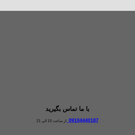
با ما تماس بگیرید
09104440187
از ساعت 10 الی 21