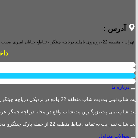
آدرس :
تهران - منطقه 22- روبروی باملند دریاچه چیتگر - تقاطع خیابان امیری صفت و خیابان دریا - پاساژ پارامیس -ورودی A تجاری -
داخل پاساژ 2 ع
درباره ما
پت شاپ نینی پت پت شاپ منطقه 22 واقع در نزدیکی دریاچه چیتگر یکی از بزرگترین پت شاپ های منطقه 22 است
پت شاپ نینی پت بزرگترین پت شاپ واقع در محله دریاچه چیتگر عرضه 
پت شاپ نینی پت به تمامی نقاط منطقه 22 از جمله پارک چیتگرو محله های اطراف ،شهرک باقری، دهکده المپیک ، شهرک خرازی، بلوار کوهک، شهرک چیتگر ، دریاچه چیتگر و تمامی نقاط تهران ارسال دارد.
سوالات متداول