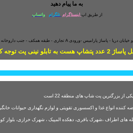
به ما پیام دهید
از طریق اپ
اینستاگرام
تلگرام
واتساپ
طبقه همکف - جنب داروخانه - و
دد پتشاپ هست به تابلو نینی پت توجه کنید
کننده انواع غذا و اکسسوری تقویتی و لوازم نگهداری حیوانات خانگی 