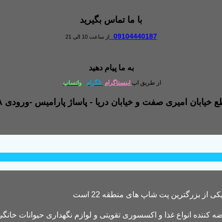
با ما تماس بگیرید
09104440187
از ساعت 10 الی 21
به ما پیام دهید
از طریق اپ
اینستاگرام
تلگرام
واتساپ
کننده انواع غذا و اکسسوری تقویتی و لوازم نگهداری حیوانات خانگی 