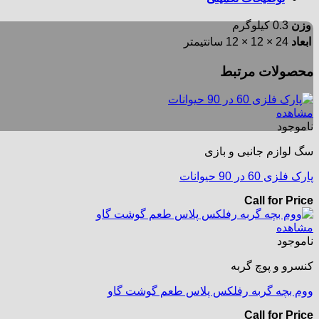
وزن
0.3 کیلوگرم
ابعاد
24 × 12 × 12 سانتیمتر
محصولات مرتبط
مشاهده
ناموجود
سگ لوازم جانبی و بازی
پارک فلزی 60 در 90 حیوانات
Call for Price
مشاهده
ناموجود
کنسرو و پوچ گربه
ووم بچه گربه رفلکس پلاس طعم گوشت گاو
Call for Price