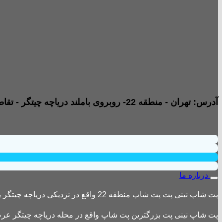
آدرس: تهران - منطقه 22- روبروی باملند دریاچه چیتگر - تقاطع خیابان امیری صفت و خیابان دریا - پاساژ پارامیس -ورودی A تجاری - طبقه همکف - جنب داروخانه - واحد B2
درباره ما
پت شاپ نینی پت پت شاپ منطقه 22 واقع در نزدیکی دریاچه چیتگر یکی از بزرگترین پت شاپ های منطقه 22 است
پت شاپ نینی پت بزرگترین پت شاپ واقع در محله دریاچه چیتگر عرضه 