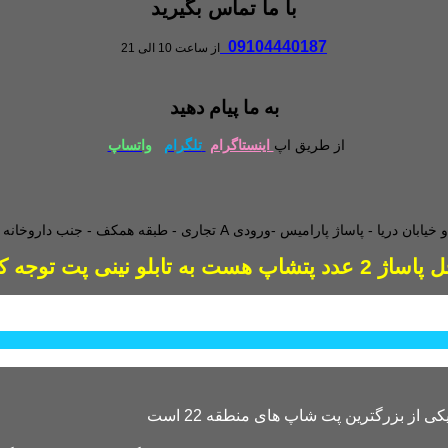
با ما تماس بگیرید
09104440187
از ساعت 10 الی 21
به ما پیام دهید
از طریق اپ
اینستاگرام
تلگرام
واتساپ
طبقه همکف - جنب داروخانه - و
دد پتشاپ هست به تابلو نینی پت توجه کنید