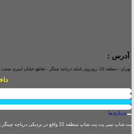
آدرس :
تهران - منطقه 22- روبروی باملند دریاچه چیتگر - تقاطع خیابان امیری صفت و خیابان دریا - پاساژ پارامیس -ورودی A تجاری -
داخل پاساژ 2 ع
درباره ما
پت شاپ نینی پت پت شاپ منطقه 22 واقع در نزدیکی دریاچه چیتگر یکی از بزرگترین پت شاپ های منطقه 22 است