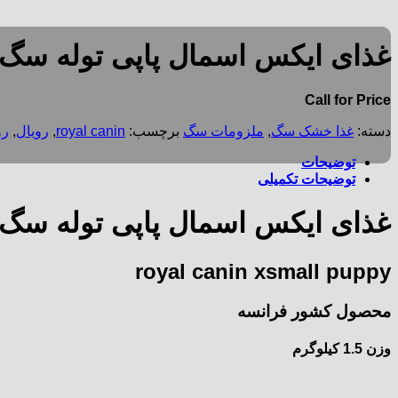
غذای ایکس اسمال پاپی توله سگ رویال کنی
Call for Price
دسته:
غذا خشک سگ
,
ملزومات سگ
برچسب:
royal canin
,
رویال
,
رو
توضیحات
توضیحات تکمیلی
غذای ایکس اسمال پاپی توله سگ ر
royal canin xsmall puppy
محصول کشور فرانسه
وزن 1.5 کیلوگرم