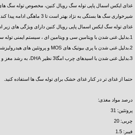
غذای ایکس اسمال پاپی توله سگ رویال کنین، مخصوص توله سگ های نژاد کوچک که وزن بالغ آنها زیر 
شیرخواری سگ ها بستگی به نژاد بهتر است تا 3 ماهگی ادامه پیدا کند و با شیر خشک مناسب تغذیه شوند همچنین بهتر است از 1 الی 6 ماهگی از غذای مخصوص استارتر برای توله سگ ها استفاده شود.
غذای توله سگ ایکس اسمال پاپی رویال کنین دارای ویژگی های زیر ا
1.بدلیل غنی شدن با ویتامین سی و ویتامین ای ، سیستم ایمنی توله سگ ها افزایش پیدا میکند.
2.بدلیل غنی شدن با پری بیوتیک های MOS و پروتئین های هیدرولیزشده با قابلیت جذب و هضم بالا، به سیستم گوارش و جذب بیشتر پروتئین کمک میکند.
3.بدلیل غنی شدن با اسیدهای چرب امگا3 نظیر DHA، به رشد مغز و یادگیری بهتر و بیشتر توله ها کمک میکند.
حتما از غذای تر در کنار غذای خشک برای توله سگ ها استفاده کنید.
درصد مواد مغذی:
پروتئین: 31
چربی: 20
فیبر: 1.5