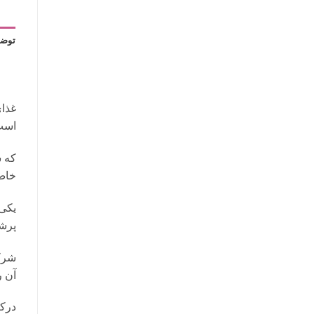
توضی
است
که 
خاص
یکی 
پرشی
شرکت
آن ر
درکن