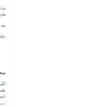
غذای
های 
بعد از سن 12 ماه
عکس
مح
نامو
تشوی