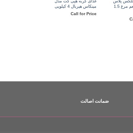
فلکس پلاس
غذای گربه هپی کت مدل
یورینری با طعم مرغ 1.5
مینکاس هیربال 4 کیلویی
Call for Price
C
ناموجود
سگ لوازم جانبی و بازی
پارک فلزی 60 در 90 حیوانات
Call for Price
ضمانت اصالت