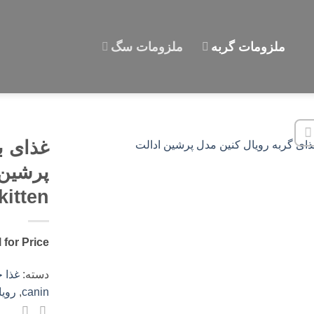
ملزومات گربه
ملزومات سگ
غذای ب
kitten
l for Price
دسته:
غذا 
canin
,
رویا