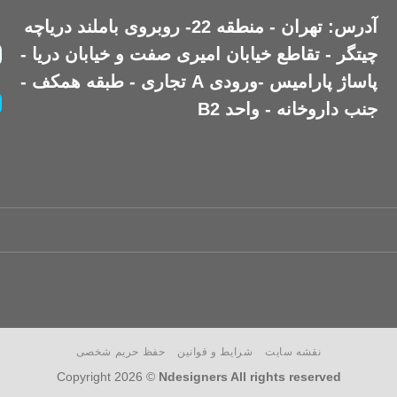
آدرس: تهران - منطقه 22- روبروی باملند دریاچه
چیتگر - تقاطع خیابان امیری صفت و خیابان دریا -
پاساژ پارامیس -ورودی A تجاری - طبقه همکف -
جنب داروخانه - واحد B2
نقشه سایت
شرایط و قوانین
حفظ حریم شخصی
Copyright 2026 ©
Ndesigners All rights reserved