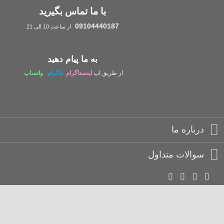
با ما تماس بگیرید
09104440187
از ساعت 10 الی 21
به ما پیام دهید
از طریق اپ
اینستاگرام
تلگرام
واتساپ
درباره ما
سوالات متداول