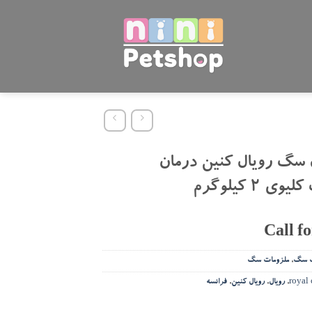
ل سگ رویال کنین درمان
ی 2 کیلوگرم
Call f
ک سگ
,
ملزومات سگ
royal
,
رویال
,
رویال کنین
,
فرانسه