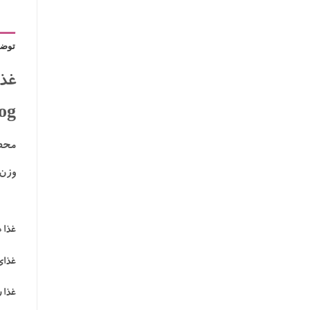
توضی
غذا
dog
محص
وزن 2 کیلوگ
غذا 
غذای
غذا 