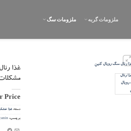
ملزومات گربه
ملزومات سگ
غذا رنا
مشکلات کلیو
or Price
دسته:
غذا خش
برچسب:
 canin