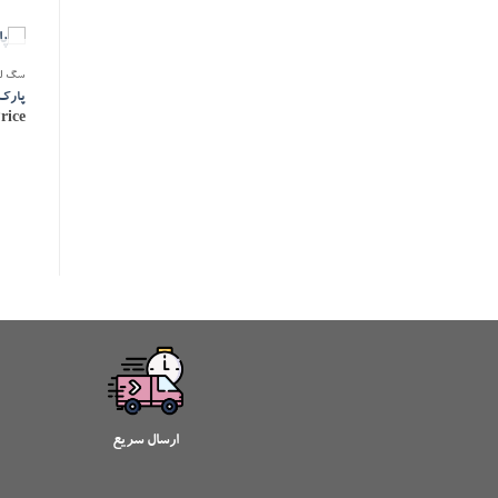
سگ لوا
پارک فلزی 0
rice
ارسال سریع