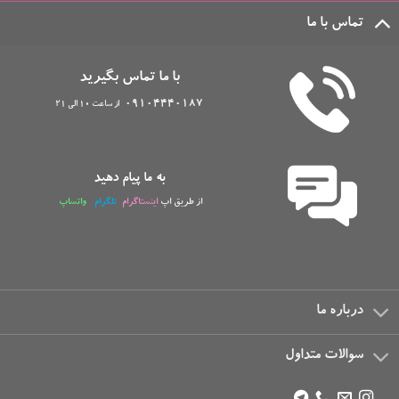
تماس با ما
با ما تماس بگیرید
09104440187
از ساعت 10 الی 21
به ما پیام دهید
از طریق اپ
اینستاگرام
تلگرام
واتساپ
درباره ما
سوالات متداول