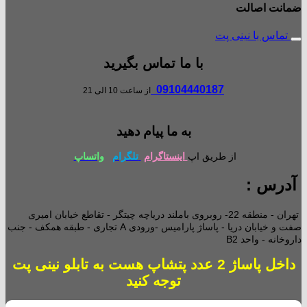
ضمانت اصالت
تماس با نینی پت
با ما تماس بگیرید
09104440187
از ساعت 10 الی 21
به ما پیام دهید
از طریق اپ
اینستاگرام
تلگرام
واتساپ
آدرس :
تهران - منطقه 22- روبروی باملند دریاچه چیتگر - تقاطع خیابان امیری
صفت و خیابان دریا - پاساژ پارامیس -ورودی A تجاری -
طبقه همکف - جنب
داروخانه - واحد B2
داخل پاساژ 2 عدد پتشاپ هست به تابلو نینی پت
توجه کنید