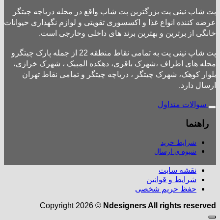
پت شاپ نینی پت بزرگترین پت شاپ واقع در محله دریاچه چیتگر
عرضه کننده انواع غذا و اکسسوری تقویتی و لوازم نگهداری حیوانات
خانگی از برترین و بهترین برند های داخلی وخارجی است.
پت شاپ نینی پت به تمامی نقاط منطقه 22 از جمله پارک چیتگرو
محله های اطراف ،شهرک باقری، دهکده المپیک ، شهرک خرازی،
بلوار کوهک، شهرک چیتگر ، دریاچه چیتگر و تمامی نقاط تهران
ارسال دارد.
سوالات متداول
راهنما
شرایط خرید
شیوه ی ارسال
نقشه سایت
شرایط و قوانین
حفظ حریم شخصی
Copyright 2026 ©
Ndesigners All rights reserved