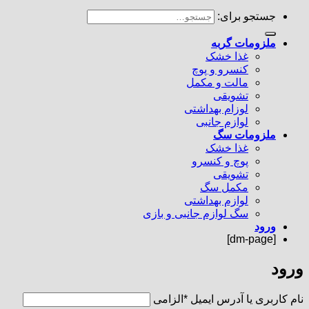
جستجو برای:
ملزومات گربه
غذا خشک
کنسرو و پوچ
مالت و مکمل
تشویقی
لوزام بهداشتی
لوازم جانبی
ملزومات سگ
غذا خشک
پوچ و کنسرو
تشویقی
مکمل سگ
لوازم بهداشتی
سگ لوازم جانبی و بازی
ورود
[dm-page]
ورود
نام کاربری یا آدرس ایمیل
*
الزامی