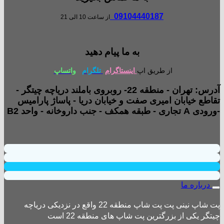
09104440187
از ساعت 10 الی 21
به ما پیام دهید
از طریق اپ
اینستاگرام
تلگرام
واتساپ
آدرس: تهران - منطقه 22- روبروی باملند دریاچه چیتگر -
تقاطع خیابان امیری صفت و خیابان دریا - پاساژ پارامیس
-ورودی A تجاری - طبقه همکف - جنب داروخانه - واحد B2
درباره ما
پت شاپ نینی پت پت شاپ منطقه 22 واقع در نزدیکی دریاچه
چیتگر یکی از بزرگترین پت شاپ های منطقه 22 است